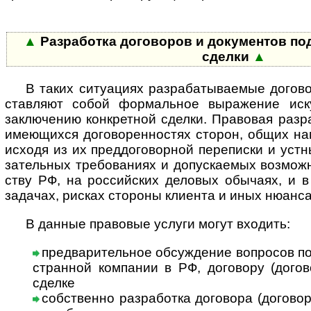
▲
Разработка договоров и доку­мен­тов под 
сделки
▲
В таких ситуациях разрабатываемые договор
став­ляют собой фор­маль­ное выра­же­ние искус
заклю­че­нию конк­рет­ной сде­лки. Право­вая раз­р
имею­щихся дого­ворен­нос­тях сто­рон, общих нам
исходя из их пред­дого­вор­ной пере­пи­ски и уст­н
за­тель­ных тре­бо­ва­ниях и допус­кае­мых воз­мож­
ству РФ, на рос­сий­ских дело­вых обы­чаях, и в 
зада­чах, рис­ках сто­роны кли­ента и иных нюан­с
В данные правовые услуги могут входить:
предварительное обсуждение вопросов по к
ст­ран­ной ком­па­нии в РФ, дого­вору (дого­
сделке
собственно разработка договора (договоро