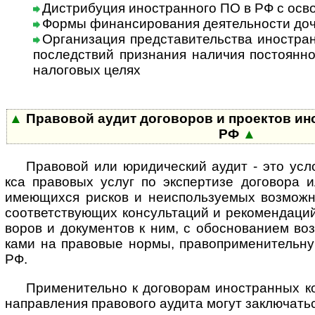
Дистрибуция иностранного ПО в РФ с ос
Формы финансирования деятельности доч
Организация представительства иностран
послед­ст­вий приз­на­ния нали­чия пос­то­ян­но
нало­го­вых целях
▲
Правовой аудит договоров и проектов ино­с
РФ
▲
Правовой или юридический аудит - это услов­
кса пра­во­вых услуг по экс­пер­тизе дого­вора и
имею­щи­хся рис­ков и неис­по­ль­зу­е­мых воз­мож­
соот­вет­ст­вую­щих кон­суль­та­ций и реко­мен­да­ци
во­ров и доку­мен­тов к ним, с обо­сно­ва­нием в
ками на пра­во­вые нормы, пра­во­при­ме­ни­те­ль­н
РФ.
Применительно к договорам иностранных ком
нап­рав­ле­ния пра­во­вого аудита могут заклю­ча­т