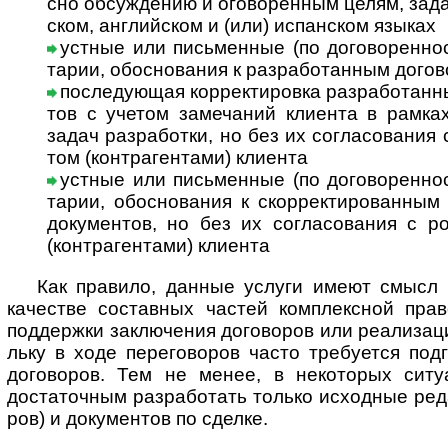
сно обсуж­де­нию и ого­во­рен­ным целям, зада­
ском, анг­лий­ском и (или) испан­ском языках
устные или письменные (по договоренности
та­рии, обо­с­но­ва­ния к раз­ра­бо­тан­ным дого
последующая корректировка разработанны
тов с уче­том заме­ча­ний кли­ента в рам­ка
задач раз­ра­бо­тки, но без их согла­со­ва­ния 
том (контр­аген­тами) кли­ента
устные или письменные (по договоренност
та­рии, обо­с­но­ва­ния к скор­рек­ти­ро­ван­ны
доку­мен­тов, но без их согла­со­ва­ния с ро
(контр­аген­тами) клиента
Как правило, данные услуги имеют смысл не
каче­стве состав­ных час­тей комп­лекс­ной пра­в
под­дер­жки заклю­че­ния дого­во­ров или реали­зац
льку в ходе пере­гово­ров часто тре­буе­тся под­
дого­воров. Тем не менее, в неко­то­рых ситу
доста­точ­ным разра­бо­тать только исход­ные реда
ров) и доку­мен­тов по сделке.