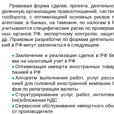
Правовая форма сделки, проекта, дея­те­ль­но­
де­лен­ную орга­ни­за­цию пра­во­от­но­ше­ний, сис­т
то­обо­рота, с опти­миза­цией основ­ных рис­ков 
аген­тами, в бан­ках, на тамо­жне, по нало­гам в Р
учи­ты­ва­ются спе­ци­фи­чес­кие риски по про­вер­к
ных орга­нов РФ, экспор­т­ному конт­ролю, защи
др. Пра­во­вые раз­ра­бо­тки по фор­мам дея­тель­но­
ний в РФ могут заклю­ча­ться в сле­дую­щем:
Заключение и реализация сделок в РФ без 
вки на нало­го­вый учет в РФ
Оптимизация импорта иностранных товар
па­нией в РФ
Алгоритм выполнения работ, услуг росси
нией для голов­ной ино­ст­ран­ной ком­па­нии
фов по репат­риа­ции валюты
Структурирование услуг, работ, интеллек­
(не)об­ло­же­ния НДС
Сервисное обслуживание импортного обору­
от про­из­во­ди­теля