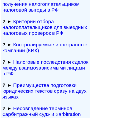
получения налогоплательщиком
налоговой выгоды в РФ
?
►
Критерии отбора
налогоплательщиков для выездных
налоговых проверок в РФ
?
►
Контролируемые иностранные
компании (КИК)
?
►
Налоговые последствия сделок
между взаимозави­симыми лицами
в РФ
?
►
Преимущества под­гото­вки
юри­ди­чес­ких тек­с­тов сразу на двух
языках
?
►
Несовпадение терминов
«арбитражный суд» и «arbitration