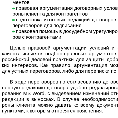
ментов
правовая аргументация договорных условий
роны кли­ента для контр­агентов
подготовка итоговых редакций договоров и
пере­го­во­ров для под­пи­сания
правовая помощь в досудебном урегу­ли­ро­ва
ров с контр­агентами
Целью правовой аргументации условий и фо
кли­ента явля­ется под­бор пра­во­вых аргу­мен­тов
рос­сий­ской дело­вой прак­тики для защиты доб­ро
ких инте­ре­сов. Как пра­вило, аргу­мен­та­ция мо
для уст­ных пере­го­во­ров, либо для пере­писки по 
В ходе переговоров по согласованию догово
нен­ную редак­цию дого­вора удо­бно редак­тиро­в
ро­ва­ния MS Word, с выде­ле­нием изме­не­ний отно
редак­ции в выно­сках. В слу­чае необ­хо­ди­мо­сти
роны кли­ента можно давать ко всему доку­ме­нт
пунк­тами, к кото­рым отно­ся­тся пояс­нения.