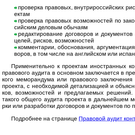
проверка правовых, внутрироссийских риск
ектам
проверка правовых возможностей по закон
сий­ским дело­вым обы­чаям
редактирование договоров и документов а
целей, рис­ков, воз­мож­ностей
комментарии, обоснования, аргументация к
во­ров, в том числе на анг­лий­ском или испа
Применительно к проектам иностранных комп
пра­во­вого аудита в основ­ном зак­лю­ча­ется в пре­
кого мемо­ран­дума или пра­во­вого заклю­че­ния 
про­екта, с необ­хо­ди­мой дета­ли­за­цией и объ­яс
ков, воз­мож­нос­тей и пред­ла­гае­мых реше­ний.
такого общего аудита про­екта в даль­ней­шем м
рки или раз­рабо­тки дого­во­ров и доку­мен­тов по п
Подробнее на странице
Пра­во­вой аудит конт