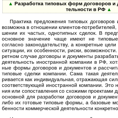
▲
Разработка типовых форм договоров и до
тель­но­сти в РФ
▲
Практика предложения типовых договоров ил
возмо­жна в отно­ше­нии кли­ен­тов-­пот­ре­би­те­лей,
ше­нии их час­тых, одно­тип­ных сде­лок. В пред­
основ­ное значе­ние чаще имеют не типо­вые 
согла­сно зако­но­да­тель­ству, а конк­рет­ные цели
ситу­ации, их осо­бен­ности, риски, возмож­ности.
рет­ном слу­чае дого­воры и доку­менты разра­бат
дея­тель­ность ино­ст­ран­ной ком­па­нии в РФ, хо
ные формы дого­воров и доку­мен­тов и рассчи­т
типо­вые сде­лки ком­пании. Сама такая дея­тел
рива­ется как инди­виду­аль­ная, отра­жа­ющая си
соот­вет­ст­вую­щей ино­ст­ран­ной ком­па­нии. Это
ния или сопо­став­ле­ния со схо­жими про­ек­тами д
основ­ной для раз­рабо­тки дого­во­ров и доку­мен
либо их гото­вые типо­вые формы, а базо­вые мо
бен­ности ком­мер­чес­кой дея­тель­но­сти конк­рет­н