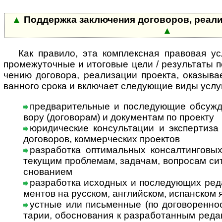
▲
Поддержка заключения договоров, реализа
▲
Как правило, эта комплексная правовая услу
про­ме­жу­точ­ные и ито­го­вые цели / резу­ль­таты 
че­нию дого­вора, реали­за­ции про­екта, ока­зыва­
ван­ного срока и вклю­чает сле­дую­щие виды услу
предварительные и последующие обсужде
вору (дого­во­рам) и доку­мен­там по проекту
юридические консультации и экспертиза 
дого­во­ров, ком­мер­чес­ких про­ектов
разработка оптимальных консалтинговых
теку­щим проб­ле­мам, зада­чам, воп­ро­сам сит
сно­ванием
разработка исходных и последующих редак
мен­тов на рус­ском, анг­лий­ском, испан­ском
устные или письменные (по договорен­но­ст
та­рии, обо­сно­ва­ния к раз­ра­бо­тан­ным реда