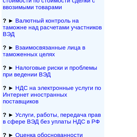
стоимости по стоимости сделки с
ввозимыми товарами
?
►
Валютный контроль на
таможне над рас­че­та­ми участников
ВЭД
?
►
Взаимосвязанные лица в
таможенных целях
?
►
Налоговые риски и проблемы
при ведении ВЭД
?
►
НДС на электронные услуги по
Интернет иностранных
поставщиков
?
►
Услуги, работы, пе­ре­да­ча прав
в сфере ВЭД без уплаты НДС в РФ
?
►
Оценка обосно­ванности