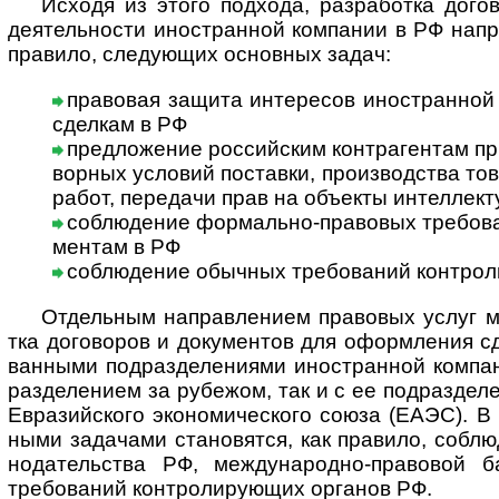
Исходя из этого подхода, разработка догов
дея­тель­но­сти ино­ст­ран­ной ком­па­нии в РФ нап
пра­вило, следу­ющих основ­ных задач:
правовая защита интересов иностранной 
сдел­кам в РФ
предложение российским контрагентам пр
вор­ных усло­вий пос­та­вки, про­из­вод­ства то
работ, пере­дачи прав на объ­екты интел­лек­ту
соблюдение формально-правовых требован
мен­там в РФ
соблюдение обычных требований контро
Отдельным направлением правовых услуг мо
тка дого­во­ров и доку­мен­тов для офор­м­ле­ния 
ван­ными под­раз­деле­ни­ями ино­ст­ран­ной ком­па
раз­деле­нием за рубе­жом, так и с ее под­раз­деле
Евра­зий­ского эко­но­ми­чес­кого союза (ЕАЭС). В 
ными зада­чами стано­вятся, как пра­вило, соблю­д
нода­тель­ства РФ, между­народно-­право­во
требо­ваний конт­роли­рую­щих орга­нов РФ.