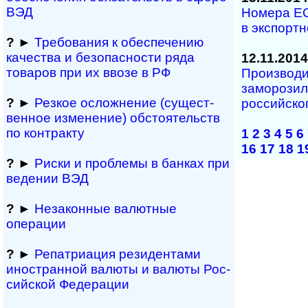
ВЭД
Номера EO
в экспорт
?
►
Требования к обеспечению
качества и безопасности ряда
12.11.2014
товаров при их ввозе в РФ
Производи
заморо­зи
?
►
Резкое осложнение (сущест­
российско
вен­ное измене­ние) обсто­ятельств
по контракту
1
2
3
4
5
6
16
17
18
1
?
►
Риски и проблемы в банках при
ведении ВЭД
?
►
Незаконные валютные
операции
?
►
Репатриация ре­зи­ден­та­ми
иностранной ва­лю­ты и валюты Рос­
сий­ской Федерации