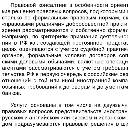
Правовой консалтинг в особенности ориентир
кие реше­ния пра­во­вых воп­ро­сов, под кото­рыми
сто­лько по фор­маль­ным пра­во­вым нор­мам, ско
«пра­во­выми реа­ли­ями» добро­совест­ной прак­т
зре­ния рас­смат­рива­ются и собст­венно фор­маль
Напри­мер, по крите­риям приз­на­ния дея­тель­но
нии в РФ как созда­ющей пос­тоян­ное пред­став
целях оцени­ва­ются с уче­том судеб­ной прак­тики
орга­нов, фор­маль­ные усло­вия дого­во­ров сопо
скими дело­выми обы­ча­ями, валют­ные опе­ра­ци
аген­тами рас­смат­рива­ются с уче­том тре­бо­ва­н
тель­ства РФ в пер­вую оче­редь к рос­сий­ским рез
отно­шений с той или иной ино­ст­ран­ной ком­па
обыч­ных тре­бо­ва­ний к дого­во­рам и доку­мен­та
банков.
Услуги основаны в том числе на двуязычн
пра­во­вых воп­ро­сов пред­ста­ви­тельств ино­ст­ра
рус­ском и анг­лий­ском или рус­ском и испан­ском 
дом под­разу­мева­ются пра­во­вые реше­ния в ш