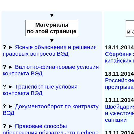
▼
Материалы
по этой странице
и 
▼
?
►
Ясные объяснения и решения
18.11.2014
правовых вопросов ВЭД
Сбербанк 
китайских
?
►
Валютно-финансовые условия
контракта ВЭД
13.11.2014
Российски
?
►
Транспортные условия
проигрыва
контракта ВЭД
13.11.2014
?
►
Документооборот по контракту
Швейцари
ВЭД
и ужесточ
санкции
?
►
Правовые способы
обеспечения обяза­тельств в сфере
13.11.2014