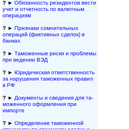
?
►
Обязанность резиден­тов вести
учет и отчетность по валютным
операциям
?
►
Признаки сомнитель­ных
операций (фиктивных сделок) в
банках
?
►
Таможенные риски и проблемы
при ведении ВЭД
?
►
Юридическая ответственность
за нарушения таможенных правил
в РФ
?
►
Документы и све­де­ния для та­
мо­жен­но­го офор­м­ле­ния при
импорте
?
►
Определение таможенной