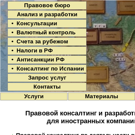
Правовое бюро
Анализ и разработки
• Консультации
• Валютный контроль
• Счета за рубежом
• Налоги в РФ
• Антисанкции РФ
• Консалтинг по Испании
Запрос услуг
Контакты
Услуги
Материалы
Правовой консалтинг и разработ
для иностранных компани