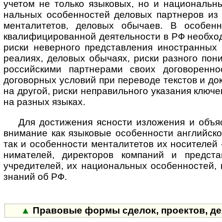
уче­том не только язы­ковых, но и нацио­наль­ны
наль­ных особен­ностей дело­вых парт­неров из 
мента­лите­тов, дело­вых обы­чаев. В осо­бен­н
квали­фици­ро­ван­ной дея­тель­ности в РФ необ­хо
риски невер­ного пред­став­ления ино­ст­ран­ных 
реа­лиях, дело­вых обы­чаях, риски раз­ного пони
рос­сий­скими парт­не­рами своих дого­ворен­н
дого­ворных усло­вий при пере­воде текс­тов и до
на дру­гой, риски непра­виль­ного ука­за­ния ключе
на раз­ных языках.
Для достижения ясности изложения и объясн
вни­ма­ние как язы­ко­вые осо­бен­но­сти анг­лий­ск
так и осо­бен­но­сти мен­та­ли­те­тов их носи­те­лей
ни­ма­те­лей, дирек­то­ров ком­па­ний и пред­ста
учре­ди­те­лей, их нацио­наль­ных осо­бен­нос­тей
зна­ний об РФ.
▲
Правовые формы сделок, проектов, де