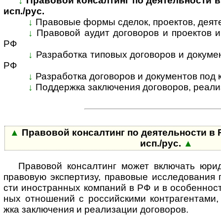
↓
Правовой консалтинг по деятельности в Р
исп./рус.
↓
Правовые формы сделок, проектов, деятел
↓
Правовой аудит договоров и проектов ино
РФ
↓
Разработка типовых договоров и документо
РФ
↓
Разработка договоров и документов под к
↓
Поддержка заключения договоров, реали­за
▲
Правовой консалтинг по деятельности в Р
исп./рус.
▲
Правовой консалтинг может включать юридич
пра­во­вую экс­пер­тизу, право­вые иссле­до­ва­ния 
сти ино­ст­ран­ных ком­паний в РФ и в осо­бен­нос
ных отно­шений с рос­сийс­кими контр­аген­тами
жка заклю­чения и реа­ли­зации дого­воров.