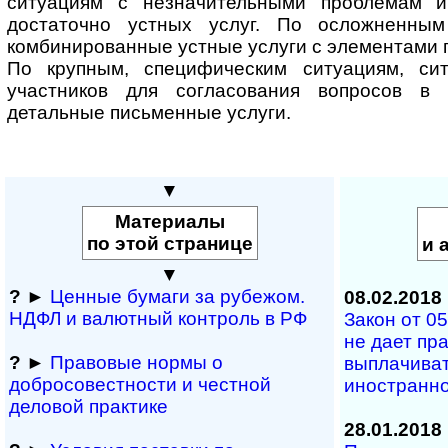
ситуациям с незначительными проблемам 
достаточно устных услуг. По осложненны
комбинированные устные услуги с элементами 
По крупным, специфическим ситуациям, си
участников для согласования вопросов в
детальные письменные услуги.
▼
Материалы
по этой странице
и 
▼
?
►
Ценные бумаги за рубежом.
08.02.2018
НДФЛ и ва­лют­ный кон­т­роль в РФ
Закон от 05
не дает пр
?
►
Правовые нормы о
выплачиват
добросовестности и чест­ной
иностранн
деловой практике
28.01.2018