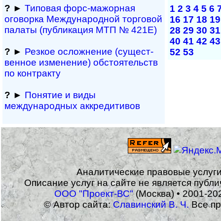
?
►
Типовая форс-мажор­ная
1
2
3
4
5
6
оговорка Междуна­род­ной торговой
16
17
18
19
палаты (публикация МТП № 421Е)
28
29
30
31
40
41
42
43
?
►
Резкое осложнение (сущест­
52
53
вен­ное измене­ние) обсто­ятельств
по контракту
?
►
Понятие и виды
международных аккредитивов
Аналитические правовые услуг
Описание услуг на сайте не является публ
ООО "Проект-ВС"
(Москва) • 2001-20
© Автор сайта:
Славинский В. Ч.
Все пр