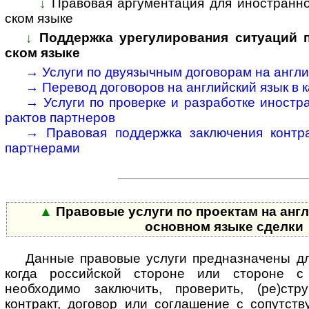
↓
Правовая аргументация для иностранног
ском языке
↓
Поддержка урегулирования ситуаций по
ском языке
→
Услуги по двуязычным договорам на анг­лий
→
Перевод договоров на анг­лий­ский язык в ка
→
Услуги по проверке и разработке ино­стра
рактов парт­неров
→
Правовая поддержка заключения конт­рак
парт­нерами
▲
Правовые услуги по проектам на англ
основном языке сделки
Данные правовые услуги предназначены дл
когда российской стороне или стороне с
необходимо заключить, проверить, (ре)стру
контракт, договор или соглашение с со­пут­ст­ву­