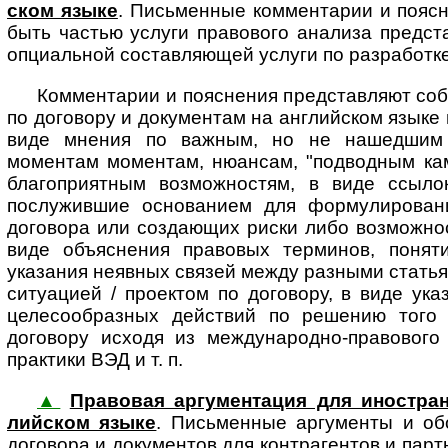
ском язы­ке
. Пись­мен­ные ком­мен­та­рии и по­яс
быть частью услуги правового анализа пред­став
опциальной составляющей услуги по разработке
Комментарии и пояснения представляют соб
по договору и документам на английском языке 
виде мнения по важным, но не нашедшим 
моментам моментам, нюансам, "подводным кам
благоприятным возможностям, в виде ссыло
послужившие основанием для формулировани
договора или создающих риски либо возможност
виде объяснения правовых терминов, понят
указания неявных связей между разными статья
ситуацией / проектом по договору, в виде ук
целесообразных действий по решению того 
договору исходя из международно-правового 
практики ВЭД и т. п.
▲
Правовая аргументация для ино­стран­но­
лий­ском язы­ке
. Пись­мен­ные ар­гу­мен­ты и 
договора и документов для контрагентов и партн