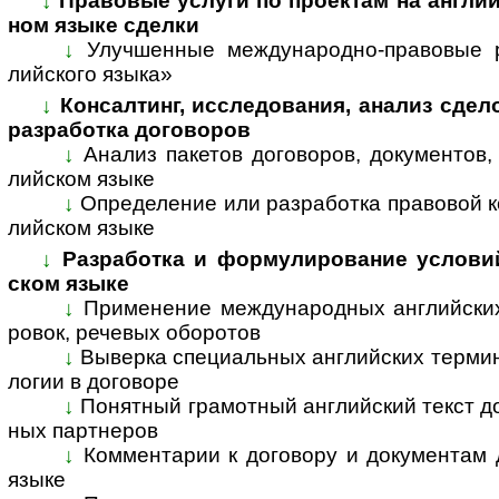
↓
Правовые услуги по проектам на англий
ном язы­ке сделки
↓
Улучшенные международно-правовые р
лийс­кого языка»
↓
Консалтинг, исследования, анализ сдел
раз­ра­ботка дого­воров
↓
Анализ пакетов договоров, документов,
лий­ском языке
↓
Определение или разработка правовой к
лий­ском языке
↓
Разработка и формулирование условий 
ском языке
↓
Применение международных английских
ро­вок, рече­вых обо­ротов
↓
Выверка специальных английских термино
ло­гии в дого­воре
↓
Понятный грамотный английский текст до
ных парт­неров
↓
Комментарии к договору и документам д
языке