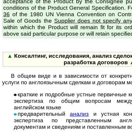
acceptance of the Product by the Consignee pu
conditions of the Product General Specification. 
36
of the 1980 UN Vienna Convention on Contract
Sale of Goods the
Supplier does not specify an
within which the Product will remain fit for its o
above said particular purpose or will retain specified
▲
Консалтинг, исследования, анализ сделок
разработка договоров
В общем виде и в зависимости от конкрет
услуги по англоязычным сделкам и договорам мо
краткие и подробные устные первичные к
экспертиза по общим вопросам меж­ду­
английском языке
предварительный
анализ
и устная кон
экспертиза по представленным ан­г­ло
документам и сведениям и поставленным в