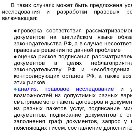
В таких случаях может быть предложена усл
исследования и разработки правовых р
включающая:
проверка соответствия рассматриваемо
документов на английском языке обя­за
законодательства РФ, а в случае несоответс
правовые решения по данной проблеме
оценка рисков подписания рассматриваем
документов в целях неблагоприят
законодательству РФ и несоблюдения
контролирующих органов РФ, а также во
этих рисков
анализ
,
правовое исследование
и ук
возможностей из допустимых разных ва­ри­
смат­ри­ва­е­мо­го пакета договоров и докум
из разных пакетов услуг, подписание м
документов, подписание документов с ого
заполнения граф документов, запрос у 
поясняющих писем, составление дополнител