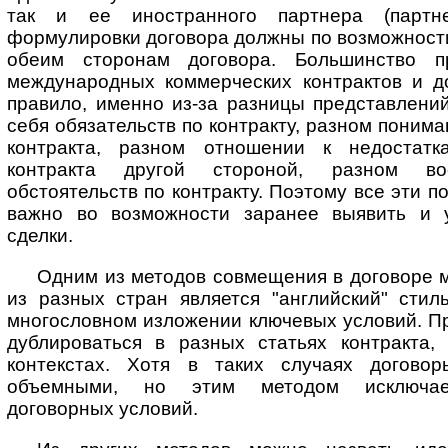
так и ее иностранного партнера (партне
формулировки договора должны по возможност
обеим сторонам договора. Большинство п
международных коммерческих контрактов и до
правило, именно из-за разницы представлени
себя обязательств по контракту, разном поним
контракта, разном отношении к недостат
контракта другой стороной, разном вос
обстоятельств по контракту. Поэтому все эти 
важно во возможности заранее выявить и у
сделки.
Одним из методов совмещения в договоре 
из разных стран является "ан­г­лий­ский" сти
многословном изложении ключевых условий. Пр
дуб­ли­ро­вать­ся в разных статьях контракта
контекстах. Хотя в таких случаях догово
объемными, но этим методом исключает
договорных условий.