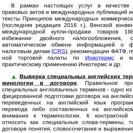
В рамках настоящих услуг в качестве
правовых актов и международных пуб­ли­ка­ций 
тексты Принципов международных коммерчес
(пос­лед­няя редакция 2016 г.), Венской кон
международной купли-продажи товаров 19
избежании двойного налогообложения,
автоматическом обмене ин­фор­ма­ци­ей о 
налоговым делам (
CRS
), рекомендации ФАТФ, п
ной тор­го­вой палаты по
Инкотермс
и ко
практическому применению Инкотермс и др.
▲
Выверка специальных английских терми
ми­но­ло­гии в до­го­во­ре
. Пра­виль­ное при
специальных англоязычных терминов - одно из 
фи­ци­ро­ван­ной подготовки договора на англий
переведенных на английский язык програм
перевода либо составленных на английско
внимания к терминологии. К контрактной 
относить как специальные слова-термины, так 
договоре понятия, словосочетания и выражения