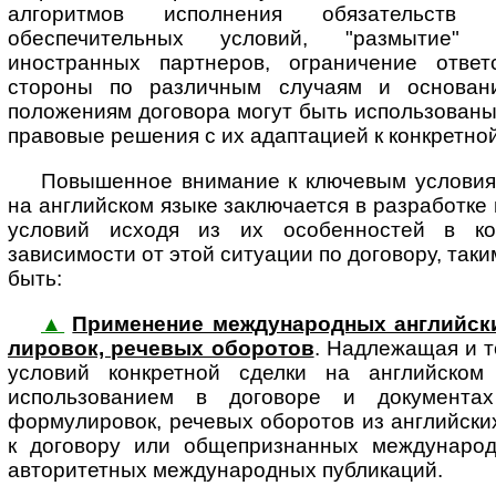
алгоритмов исполнения обязательств
обеспечительных условий, "размытие" 
иностранных партнеров, ограничение ответ
стороны по различным случаям и основан
положениям договора могут быть использован
правовые решения с их адаптацией к конкретной
Повышенное внимание к ключевым условиям
на английском языке заключается в разработке
условий исходя из их особенностей в ко
зависимости от этой ситуации по договору, так
быть:
▲
Применение международных английских 
ли­ро­вок, ре­че­вых обо­ро­тов
. Над­ле­жа­щая и 
условий конкретной сделки на английском 
использованием в договоре и документа
формулировок, речевых оборотов из английск
к договору или общепризнанных международ
авторитетных международных публикаций.