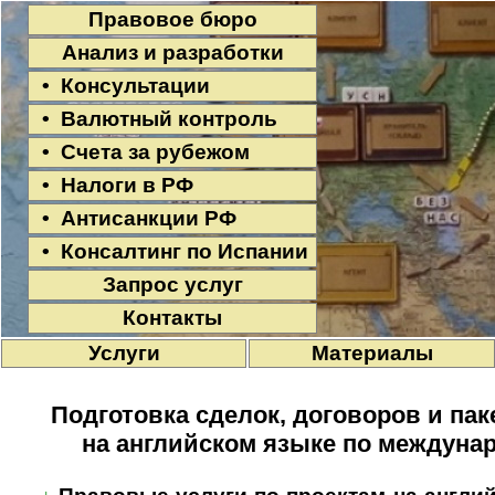
Правовое бюро
Анализ и разработки
• Консультации
• Валютный контроль
• Счета за рубежом
• Налоги в РФ
• Антисанкции РФ
• Консалтинг по Испании
Запрос услуг
Контакты
Услуги
Материалы
Подготовка сделок, договоров и па
на английском языке по междуна