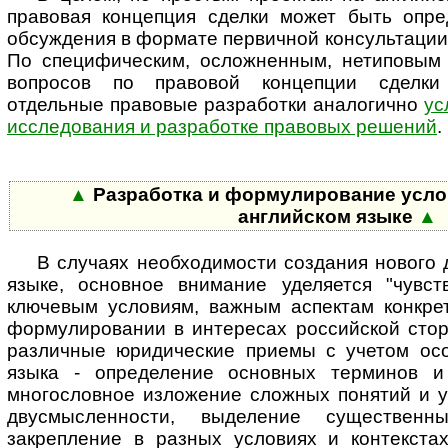
правовая концепция сделки может быть опре
обсуждения в формате первичной консультации 
По специфическим, осложненным, нетиповым
вопросов по правовой концепции сделки 
отдельные правовые разработки аналогично
ус
исследования и разработке правовых решений
.
▲
Разработка и формулирование усло
английском языке
▲
В случаях необходимости создания нового 
языке, основное внимание уделяется "чувст
ключевым условиям, важным аспектам конкрет
фор­му­ли­ро­ва­нии в интересах российской ст
различные юридические приемы с учетом осо
языка - определение основных терминов и 
многословное изложение сложных понятий и у
двусмысленности, выделение су­щес­т­вен­
закрепление в разных условиях и контекстах