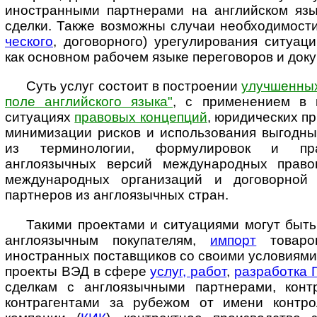
иностранными партнерами на английском язы
сделки. Также возможны случаи необходимости
чес­ко­го
, договорного) урегулирования ситуац
как основном рабочем языке переговоров и док
Суть услуг состоит в построении
улучшенных
поле английского языка"
, с при­ме­не­ни­ем 
ситуациях
правовых концепций
, юридических п
ми­ни­ми­за­ции рисков и использования выгод
из терминологии, формулировок и пра
англоязычных версий международных правов
международных ор­га­ни­за­ций и договорной
партнеров из англоязычных стран.
Такими проектами и ситуациями могут быт
англоязычным покупателям,
импорт
товаро
иностранных поставщиков со своими условиями 
проекты ВЭД в сфере
услуг, работ
,
разработка 
сделкам с англоязычными партнерами, конт
контрагентами за рубежом от имени контро