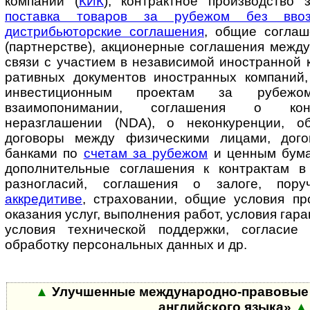
компании (
КИК
), контрактное производство
поставка товаров за рубежом без вв
дистрибьюторские соглашения
, общие соглаш
(партнерстве), акционерные соглашения межд
связи с участием в независимой иностранной к
ра­тив­ных документов иностранных компаний
инвестиционным проектам за рубеж
взаимопонимании, соглашения о кон
неразглашении (NDA), о не­кон­ку­рен­ции, 
договоры между физическими лицами, дог
банками по
счетам за рубежом
и ценным бума
дополнительные соглашения к контрактам в
разногласий, соглашения о залоге, поручи
аккредитиве
, страховании, об­щие условия п
оказания услуг, выполнения работ, условия гарант
условия технической поддержки, согласие
обработку персональных данных и др.
▲
Улучшенные международно-правовые 
английского языка»
▲