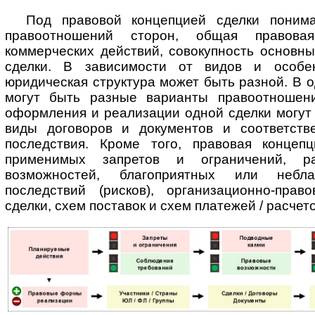
Под правовой концепцией сделки понима
правоотношений сторон, общая правова
коммерческих действий, совокупность основн
сделки. В за­ви­си­мос­ти от видов и особе
юридическая структура может быть разной. В о
могут быть разные варианты правоотношени
оформления и реализации одной сделки могут
виды договоров и документов и соответств
последствия. Кроме того, правовая концеп
применимых запретов и ограничений, раз
возможностей, благоприятных или небла
последствий (рисков), ор­га­ни­за­ци­он­но-п
сделки, схем поставок и схем платежей / расчето