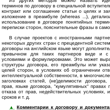
Из других методов можно назвать иде
терминов по договору в специальной вступител
контракт или соглашение статьи о целях и за
изложение в преамбуле (whereas ...), детали
использование в договоре понятийных термин
переписки сторон, пояснительные фразы в само
В случае проектов с иностранными партн
некоторых других стран с прецедентной систе
договоры на английском языке могут дополните
привычном для таких партнеров виде и с
условиями и формулировками. Это может выра
структуры договора, его преамбулы или указ
целей сторон, в условиях об ограничении отв
интеллектуальной собственности, в многочисле
заголовках статей, (не)делимости договора,
прав, языке договора, "кумулятивных" правах 
отказа от прав, недействительных условиях, 
сроков и т. д.
▲
Комментарии к договору и документам 