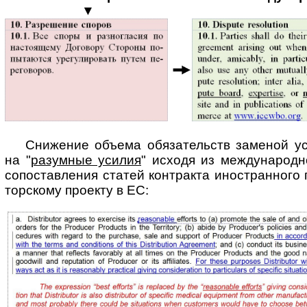
▼
Снижение объема обязательств заменой ус
на "
разумные усилия
" исходя из меж­ду­на­род­н
сопоставления статей контракта иностранного па
тор­ско­му проекту в ЕС: