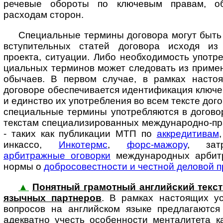
речевые обороты по клю­че­вым правам, об
расходам сторон.
Специальные термины договора могут быть
вступительных статей договора исходя из 
проекта, ситуации. Либо необходимость употре
ци­аль­ных терминов может следовать из приме
обычаев. В первом случае, в рамках насто
договоре обеспечивается идентификация ключе
и единство их употребления во всем тексте дого
специальные термины употребляются в догово
текстам специализированных международно-пр
- таких как публикации МТП по
аккредитивам
инкассо,
Инкотермс
,
форс-мажору
, за­тр
арбитражные оговорки
международных арбит
нормы о
добросовестности и честной деловой п
▲
Понятный грамотный английский текст до
языч­ных пар­т­не­ров
. В рам­ках на­с­то­я­щих
вопросов на английском языке предлагаются
адекватно учесть особенности менталитета к