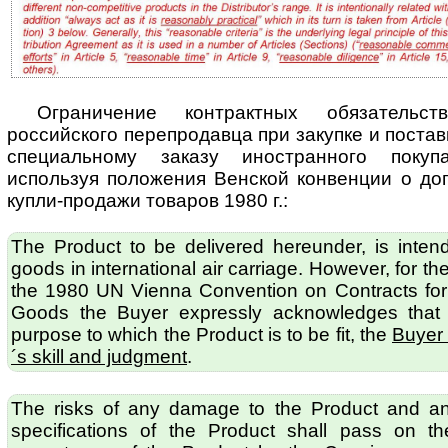
Ограничение контрактных обязательст
российского перепродавца при закупке и пос­тав
специальному заказу иностранного покуп
используя по­ло­же­ния Венской конвенции о д
купли-продажи товаров 1980 г.:
The Product to be delivered hereunder, is inten
goods in international air carriage. However, for t
the 1980 UN Vienna Convention on Contracts for t
Goods the Buyer expressly acknowledges that re
purpose to which the Product is to be fit, the
Buyer 
´s skill and judgment
.
The risks of any damage to the Product and any
specifications of the Product shall pass on t