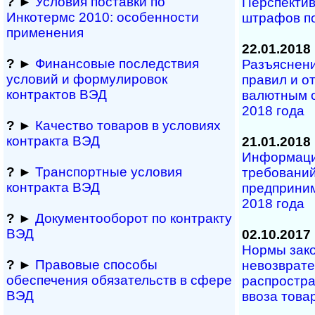
?
►
Условия поставки по
Перспекти
Инкотермс 2010: осо­бен­нос­ти
штрафов п
применения
22.01.2018
?
►
Финансовые последствия
Разъяснен
условий и формулировок
правил и о
контрактов ВЭД
валютным о
2018 года
?
►
Качество товаров в условиях
контракта ВЭД
21.01.2018
Информаци
?
►
Транспортные условия
требований
контракта ВЭД
предприним
2018 года
?
►
Документооборот по контракту
ВЭД
02.10.2017
Нормы зако
?
►
Правовые способы
невозврате
обеспечения обяза­тельств в сфере
распростра
ВЭД
ввоза това