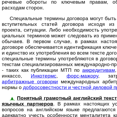
речевые обороты по клю­че­вым правам, об
расходам сторон.
Специальные термины договора могут быть
вступительных статей договора исходя из 
проекта, ситуации. Либо необходимость употре
ци­аль­ных терминов может следовать из приме
обычаев. В первом случае, в рамках насто
договоре обеспечивается идентификация ключе
и единство их употребления во всем тексте дого
специальные термины употребляются в догово
текстам специализированных международно-пр
- таких как публикации МТП по
аккредитивам
инкассо,
Инкотермс
,
форс-мажору
, за­тр
арбитражные оговорки
международных арбит
нормы о
добросовестности и честной деловой п
▲
Понятный грамотный английский текст до
языч­ных пар­т­не­ров
. В рам­ках на­с­то­я­щих
вопросов на английском языке предлагаются
адекватно учесть особенности менталитета к