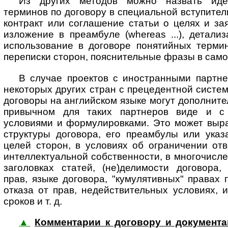
Из других методов можно назвать иде
терминов по договору в специальной вступител
контракт или соглашение статьи о целях и за
изложение в преамбуле (whereas ...), детали
использование в договоре понятийных термин
переписки сторон, пояснительные фразы в само
В случае проектов с иностранными партн
некоторых других стран с прецедентной систе
договоры на английском языке могут дополните
привычном для таких партнеров виде и с
условиями и формулировками. Это может выра
структуры договора, его преамбулы или указ
целей сторон, в условиях об ограничении отв
интеллектуальной собственности, в многочисле
заголовках статей, (не)делимости договора,
прав, языке договора, "кумулятивных" правах 
отказа от прав, недействительных условиях, 
сроков и т. д.
▲
Комментарии к договору и документам 