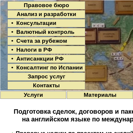
Правовое бюро
Анализ и разработки
• Консультации
• Валютный контроль
• Счета за рубежом
• Налоги в РФ
• Антисанкции РФ
• Консалтинг по Испании
Запрос услуг
Контакты
Услуги
Материалы
Подготовка сделок, договоров и па
на английском языке по междуна