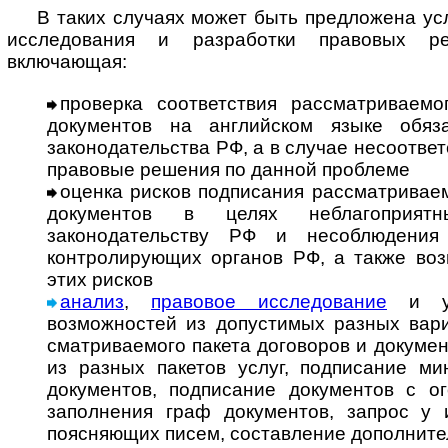
В таких случаях может быть предложена усл
исследования и разработки правовых р
включающая:
проверка соответствия рассматриваемо
документов на английском языке обя­за
законодательства РФ, а в случае несоответс
правовые решения по данной проблеме
оценка рисков подписания рассматриваем
документов в целях неблагоприят
законодательству РФ и несоблюдения
контролирующих органов РФ, а также во
этих рисков
анализ
,
правовое исследование
и ук
возможностей из допустимых разных ва­ри­
смат­ри­ва­е­мо­го пакета договоров и докум
из разных пакетов услуг, подписание м
документов, подписание документов с ого
заполнения граф документов, запрос у 
поясняющих писем, составление дополнител