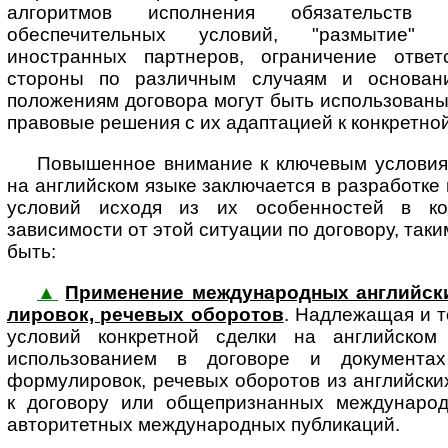
алгоритмов исполнения обязательств
обеспечительных условий, "размытие" 
иностранных партнеров, ограничение ответ
стороны по различным случаям и основан
положениям договора могут быть использован
правовые решения с их адаптацией к конкретной
Повышенное внимание к ключевым условиям
на английском языке заключается в разработке
условий исходя из их особенностей в ко
зависимости от этой ситуации по договору, так
быть:
▲
Применение международных английских 
ли­ро­вок, ре­че­вых обо­ро­тов
. Над­ле­жа­щая и 
условий конкретной сделки на английском 
использованием в договоре и документа
формулировок, речевых оборотов из английск
к договору или общепризнанных международ
авторитетных международных публикаций.