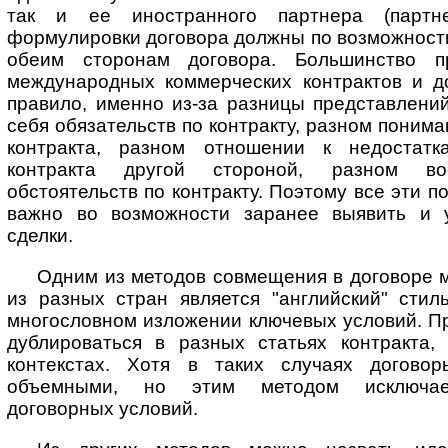
так и ее иностранного партнера (партне
формулировки договора должны по возможност
обеим сторонам договора. Большинство п
международных коммерческих контрактов и до
правило, именно из-за разницы представлени
себя обязательств по контракту, разном поним
контракта, разном отношении к недостат
контракта другой стороной, разном вос
обстоятельств по контракту. Поэтому все эти 
важно во возможности заранее выявить и у
сделки.
Одним из методов совмещения в договоре 
из разных стран является "ан­г­лий­ский" сти
многословном изложении ключевых условий. Пр
дуб­ли­ро­вать­ся в разных статьях контракта
контекстах. Хотя в таких случаях догово
объемными, но этим методом исключает
договорных условий.