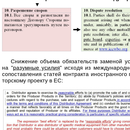
▼
Снижение объема обязательств заменой ус
на "
разумные усилия
" исходя из меж­ду­на­род­н
сопоставления статей контракта иностранного па
тор­ско­му проекту в ЕС: