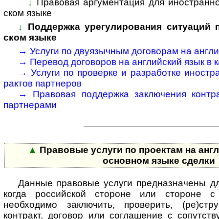
↓
Правовая аргументация для иностранног
ском языке
↓
Поддержка урегулирования ситуаций по
ском языке
→
Услуги по двуязычным договорам на анг­лий
→
Перевод договоров на анг­лий­ский язык в ка
→
Услуги по проверке и разработке ино­стра
рактов парт­неров
→
Правовая поддержка заключения конт­рак
парт­нерами
▲
Правовые услуги по проектам на англ
основном языке сделки
Данные правовые услуги предназначены дл
когда российской стороне или стороне с
необходимо заключить, проверить, (ре)стру
контракт, договор или соглашение с со­пут­ст­ву­