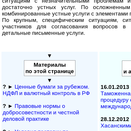
ситуациям с незначительными проблемам 
достаточно устных услуг. По осложненны
комбинированные устные услуги с элементами 
По крупным, специфическим ситуациям, си
участников для согласования вопросов в
детальные письменные услуги.
▼
Материалы
по этой странице
и 
▼
?
►
Ценные бумаги за рубежом.
16.01.2013
НДФЛ и ва­лют­ный кон­т­роль в РФ
Таможенна
процедуру 
?
►
Правовые нормы о
междунаро
добросовестности и чест­ной
деловой практике
28.12.2012
Хасанским