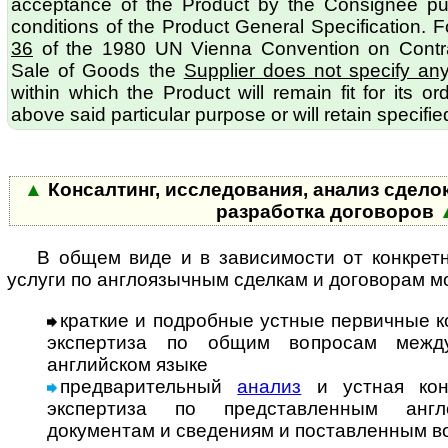
acceptance of the Product by the Consignee pu
conditions of the Product General Specification. 
36
of the 1980 UN Vienna Convention on Contract
Sale of Goods the
Supplier does not specify an
within which the Product will remain fit for its o
above said particular purpose or will retain specified
▲
Консалтинг, исследования, анализ сделок
разработка договоров
В общем виде и в зависимости от конкрет
услуги по англоязычным сделкам и договорам мо
краткие и подробные устные первичные к
экспертиза по общим вопросам меж­ду­
английском языке
предварительный
анализ
и устная кон
экспертиза по представленным ан­г­ло
документам и сведениям и поставленным в