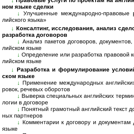
↓
Правовые услуги по проектам на англий
ном язы­ке сделки
↓
Улучшенные международно-правовые р
лийс­кого языка»
↓
Консалтинг, исследования, анализ сдел
раз­ра­ботка дого­воров
↓
Анализ пакетов договоров, документов,
лий­ском языке
↓
Определение или разработка правовой к
лий­ском языке
↓
Разработка и формулирование условий 
ском языке
↓
Применение международных английских
ро­вок, рече­вых обо­ротов
↓
Выверка специальных английских термино
ло­гии в дого­воре
↓
Понятный грамотный английский текст до
ных парт­неров
↓
Комментарии к договору и документам д
языке