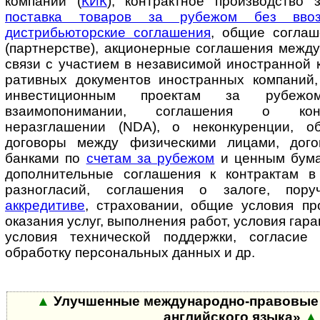
компании (
КИК
), контрактное производство
поставка товаров за рубежом без вв
дистрибьюторские соглашения
, общие соглаш
(партнерстве), акционерные соглашения межд
связи с участием в независимой иностранной к
ра­тив­ных документов иностранных компаний
инвестиционным проектам за рубеж
взаимопонимании, соглашения о кон
неразглашении (NDA), о не­кон­ку­рен­ции, 
договоры между физическими лицами, дог
банками по
счетам за рубежом
и ценным бума
дополнительные соглашения к контрактам в
разногласий, соглашения о залоге, поручи
аккредитиве
, страховании, об­щие условия п
оказания услуг, выполнения работ, условия гарант
условия технической поддержки, согласие
обработку персональных данных и др.
▲
Улучшенные международно-правовые 
английского языка»
▲