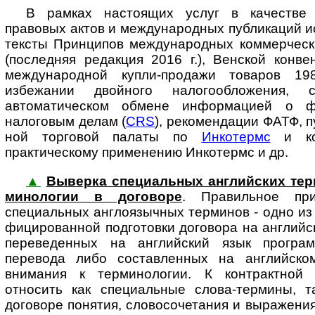
В рамках настоящих услуг в качестве
правовых актов и международных пуб­ли­ка­ций 
тексты Принципов международных коммерчес
(пос­лед­няя редакция 2016 г.), Венской кон
международной купли-продажи товаров 19
избежании двойного налогообложения,
автоматическом обмене ин­фор­ма­ци­ей о 
налоговым делам (
CRS
), рекомендации ФАТФ, п
ной тор­го­вой палаты по
Инкотермс
и ко
практическому применению Инкотермс и др.
▲
Выверка специальных английских терми
ми­но­ло­гии в до­го­во­ре
. Пра­виль­ное при
специальных англоязычных терминов - одно из 
фи­ци­ро­ван­ной подготовки договора на англий
переведенных на английский язык програм
перевода либо составленных на английско
внимания к терминологии. К контрактной 
относить как специальные слова-термины, так 
договоре понятия, словосочетания и выражения