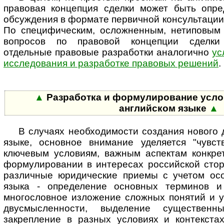
правовая концепция сделки может быть опре
обсуждения в формате первичной консультации 
По специфическим, осложненным, нетиповым
вопросов по правовой концепции сделки 
отдельные правовые разработки аналогично
ус
исследования и разработке правовых решений
.
▲
Разработка и формулирование усло
английском языке
▲
В случаях необходимости создания нового 
языке, основное внимание уделяется "чувст
ключевым условиям, важным аспектам конкрет
фор­му­ли­ро­ва­нии в интересах российской ст
различные юридические приемы с учетом осо
языка - определение основных терминов и 
многословное изложение сложных понятий и у
двусмысленности, выделение су­щес­т­вен­
закрепление в разных условиях и контекстах