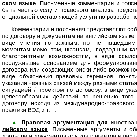
ском язы­ке
. Пись­мен­ные ком­мен­та­рии и по­яс
быть частью услуги правового анализа пред­став
опциальной составляющей услуги по разработке
Комментарии и пояснения представляют соб
по договору и документам на английском языке 
виде мнения по важным, но не нашедшим 
моментам моментам, нюансам, "подводным кам
благоприятным возможностям, в виде ссыло
послужившие основанием для формулировани
договора или создающих риски либо возможност
виде объяснения правовых терминов, понят
указания неявных связей между разными статья
ситуацией / проектом по договору, в виде ук
целесообразных действий по решению того 
договору исходя из международно-правового 
практики ВЭД и т. п.
▲
Правовая аргументация для ино­стран­но­
лий­ском язы­ке
. Пись­мен­ные ар­гу­мен­ты и 
договора и документов для контрагентов и партн