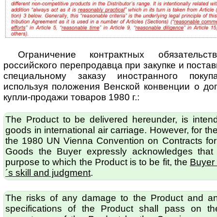
Ограничение контрактных обязательст
российского перепродавца при закупке и пос­тав
специальному заказу иностранного покуп
используя по­ло­же­ния Венской конвенции о д
купли-продажи товаров 1980 г.:
The Product to be delivered hereunder, is inten
goods in international air carriage. However, for t
the 1980 UN Vienna Convention on Contracts for t
Goods the Buyer expressly acknowledges that re
purpose to which the Product is to be fit, the
Buyer 
´s skill and judgment
.
The risks of any damage to the Product and any
specifications of the Product shall pass on t