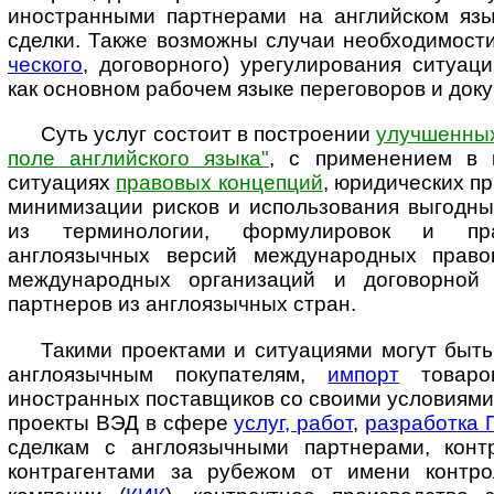
иностранными партнерами на английском язы
сделки. Также возможны случаи необходимости
чес­ко­го
, договорного) урегулирования ситуац
как основном рабочем языке переговоров и док
Суть услуг состоит в построении
улучшенных
поле английского языка"
, с при­ме­не­ни­ем 
ситуациях
правовых концепций
, юридических п
ми­ни­ми­за­ции рисков и использования выгод
из терминологии, формулировок и пра
англоязычных версий международных правов
международных ор­га­ни­за­ций и договорной
партнеров из англоязычных стран.
Такими проектами и ситуациями могут быт
англоязычным покупателям,
импорт
товаро
иностранных поставщиков со своими условиями 
проекты ВЭД в сфере
услуг, работ
,
разработка 
сделкам с англоязычными партнерами, конт
контрагентами за рубежом от имени контро