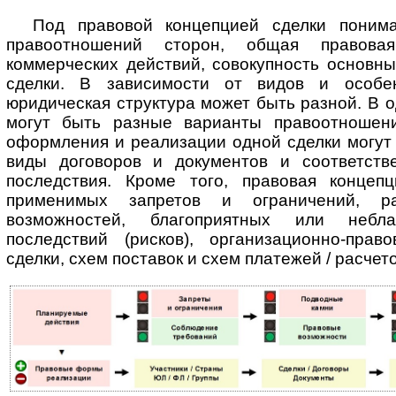
Под правовой концепцией сделки понима
правоотношений сторон, общая правова
коммерческих действий, совокупность основн
сделки. В за­ви­си­мос­ти от видов и особе
юридическая структура может быть разной. В о
могут быть разные варианты правоотношени
оформления и реализации одной сделки могут
виды договоров и документов и соответств
последствия. Кроме того, правовая концеп
применимых запретов и ограничений, раз
возможностей, благоприятных или небла
последствий (рисков), ор­га­ни­за­ци­он­но-п
сделки, схем поставок и схем платежей / расчето