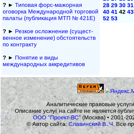
?
►
Типовая форс-мажор­ная
28
29
30
31
оговорка Междуна­род­ной торговой
40
41
42
43
палаты (публикация МТП № 421Е)
52
53
?
►
Резкое осложнение (сущест­
вен­ное измене­ние) обсто­ятельств
по контракту
?
►
Понятие и виды
международных аккредитивов
Аналитические правовые услуг
Описание услуг на сайте не является публ
ООО "Проект-ВС"
(Москва) • 2001-20
© Автор сайта:
Славинский В. Ч.
Все пр