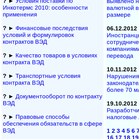
?
►
Условия поставки по
выявлено 
Инкотермс 2010: осо­бен­нос­ти
валютной в
применения
размере
?
►
Финансовые последствия
06.12.2012
условий и формулировок
Иностранц
контрактов ВЭД
сотрудниче
компаниями
?
►
Качество товаров в условиях
перевода
контракта ВЭД
10.11.2012
?
►
Транспортные условия
Нарушения
контракта ВЭД
законодате
более 70 м
?
►
Документооборот по контракту
ВЭД
19.10.2012
Разработчи
?
►
Правовые способы
налоговые 
обеспечения обяза­тельств в сфере
ВЭД
1
2
3
4
5
6
16
17
18
19