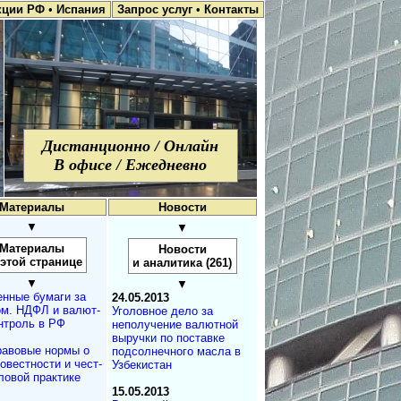
кции РФ
•
Испания
Запрос услуг
•
Контакты
Дистанционно / Онлайн
В офисе / Ежедневно
Материалы
Новости
▼
▼
Материалы
Новости
 этой странице
и аналитика (261)
▼
▼
нные бумаги за
24.05.2013
м. НДФЛ и ва­лют­
Уголовное дело за
­т­роль в РФ
неполучение валютной
выручки по поставке
авовые нормы о
подсолнечного масла в
овестности и чест­
Узбекистан
ловой практике
15.05.2013