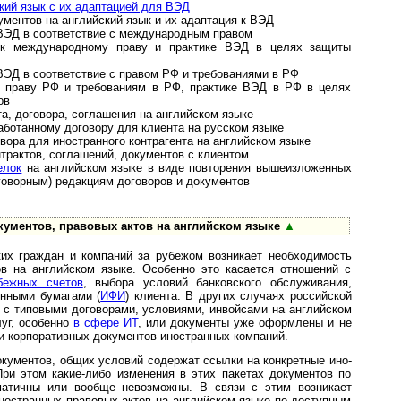
кий язык с их адаптацией для ВЭД
ументов на английский язык и их адаптация к ВЭД
 ВЭД в соответствие с международным правом
а к международному праву и практике ВЭД в целях защиты
ВЭД в соответствие с правом РФ и требованиями в РФ
 к праву РФ и требованиям в РФ, практике ВЭД в РФ в целях
ов
а, договора, соглашения на английском языке
аботанному договору для клиента на русском языке
вора для иностранного контрагента на английском языке
трактов, соглашений, документов с клиентом
елок
на английском языке в виде повторения вышеизложенных
реговорным) редакциям договоров и документов
кументов, правовых актов на английском языке
▲
ких граждан и компаний за рубежом возникает необходимость
в на английском языке. Особенно это касается отношений с
бежных счетов
, выбора условий банковского обслуживания,
енными бумагами (
ИФИ
) клиента. В других случаях российской
 с типовыми договорами, условиями, инвойсами на английском
луг, особенно
в сфере ИТ
, или документы уже оформлены и не
ми корпоративных документов иностранных компаний.
документов, общих условий содержат ссылки на конкретные ино­
При этом какие-либо изменения в этих пакетах документов по
матичны или вообще невозможны. В связи с этим возникает
ностранных правовых актов на английском языке по доступным