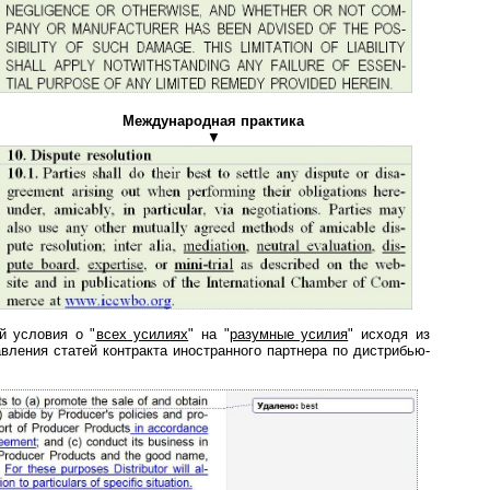
Международная практика
▼
й условия о "
всех усилиях
" на "
разумные усилия
" исходя из
ставления статей контракта иностранного партнера по дис­т­ри­бью­