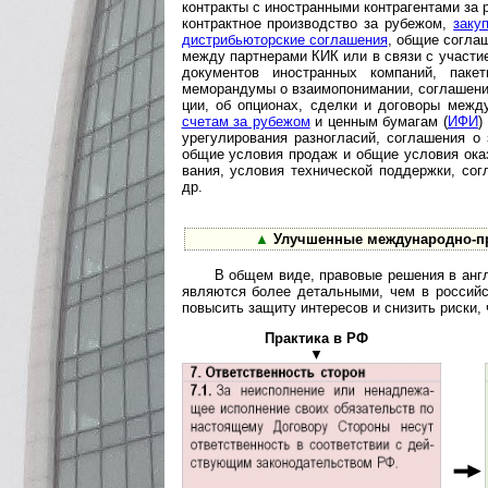
контракты с иностранными контрагентами за 
контрактное производство за рубежом,
заку
дистрибьюторские соглашения
, общие согла
между партнерами КИК или в связи с участием
документов иностранных компаний, паке
меморандумы о взаимопонимании, соглашения 
ции, об опционах, сделки и договоры межд
счетам за рубежом
и ценным бумагам (
ИФИ
)
урегулирования разногласий, соглашения о 
об­щие условия продаж и общие условия оказа
ва­ния, условия технической поддержки, со
др.
▲
Улучшенные международно-пр
В общем виде, правовые решения в англ
являются более детальными, чем в российс
повысить защиту интересов и снизить риски,
Практика в РФ
▼