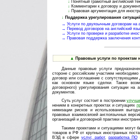
↓
Понятный грамотный английский текс
↓
Комментарии к договору и документа
↓
Правовая аргументация для иностран
↓
Поддержка урегулирования ситуаций 
→
Услуги по двуязычным договорам на ан
→
Перевод договоров на анг­лий­ский язык
→
Услуги по проверке и разработке ино­ст
→
Правовая поддержка заключения конт­р
▲
Правовые услуги по проектам 
Данные правовые услуги предназначен
стороне с российским участием необходимо з
договор или соглашение с со­пут­ст­ву­ю­щи­м
как основном языке сделки. Также возм
договорного) урегулирования ситуации на 
документов.
Суть услуг состоит в построении
улучше
не­ни­ем в конкретных проектах и ситуациях
п
ни­ми­за­ции рисков и использования выго
правовых взаимосвязей англоязычных верси
ор­га­ни­за­ций и договорной практики иностра
Такими проектами и ситуациями могут 
товаров в РФ от крупных иностранных пост
ВЭД в сфере
услуг, работ
,
разработка ПО