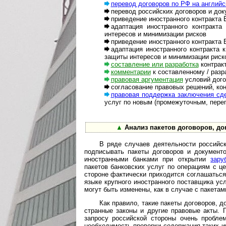
перевод договоров по РФ на английс
перевод российских договоров и док
приведение иностранного контракта
адаптация иностранного контракт
интересов и минимизации рисков
приведение иностранного контракта 
адаптация иностранного контракта
защиты интересов и минимизации риск
составление или разработка
контракт
комментарии
к составленному / разр
правовая аргументация
условий дого
согласование правовых решений, кон
правовая поддержка заключения сд
услуг по новым (про­ме­жу­точ­ным, пе
▲
Анализ пакетов договоров, до
В ряде случаев деятельности российс
подписывать пакеты договоров и документо
иностранными банками при открытии
зару
пакетов банковских услуг по операциям с ц
стороне фактически приходится соглашаться
языке крупного иностранного поставщика ус
могут быть изменены, как в случае с пакета
Как правило, такие пакеты договоров, 
стран­ные законы и другие правовые акты. 
запросу российской стороны очень пробле
необходимость проверки содержания таких и