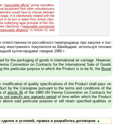
 ответственности российского перепродавца при закупке и пос­
казу иностранного покупателя из Швейцарии, используя по­ло­же­
одной купли-продажи товаров 1980 г.:
ed for the packaging of goods in international air carriage. However,
enna Convention on Contracts for the International Sale of Goods
this particular purpose to which the Product is to be fit, the
Buyer
modification of quality specifications of the Product shall pass on
duct by the Consignee pursuant to the terms and conditions of the
es of
article 36
of the 1980 UN Vienna Convention on Contracts for
es not specify any warranty period
of time within which the Product
he above said particular purpose or will retain specified qualities or
 сделок и условий, правка и разработка договоров
▲