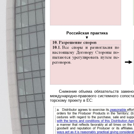
Российская практика
▼
Снижение объема обязательств замено
меж­ду­на­род­но-правового сис­тем­но­го сопо
тор­ско­му проекту в ЕС: