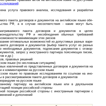
сследований
.
ена услуга правового анализа, исследования и разработки
:
мого пакета договоров и документов на английском языке обя­
ельства РФ, а в случае несоответствия - какие могут быть
матриваемого пакета договоров и документов в целях
законодательству РФ и несоблюдения обычных требований
возможности минимизации этих рисков
азание оптимальных возможностей из допустимых разных ва­ри­
го пакета договоров и документов (выбор пакета услуг из разных
о необходимых документов, подписание документов с ого­вор­
окументов, запрос у иностранного партнера поясняющих писем,
ов и др.)
ов, правовых решений:
ском языке (по несложным ситуациям)
евых извлечений из представленных договоров и документов на
м и комментариями на русском языке
усском языке по правовым исследованиям по ссылкам на ино­
ты в рассматриваемом пакете договоров и документов
орандуме на русском языке
транному партнеру на английском языке или в двуязычном
нтацией позиции российской стороны
нной позиции российской стороны с иностранным партнером с
зменений и дополнений