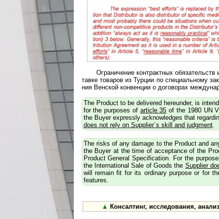
Ограничение контрактных обязательств и
тав­ке товаров из Турции по специальному за
ния Венской конвенции о договорах междунар
The Product to be delivered hereunder, is intend
for the purposes of
article 35
of the 1980 UN Vi
the Buyer expressly acknowledges that regarding 
does not rely on Supplier´s skill and judgment
.
The risks of any damage to the Product and any 
the Buyer at the time of acceptance of the Pro
Product General Specification. For the purpos
the International Sale of Goods the
Supplier do
will remain fit for its ordinary purpose or for t
features.
▲
Консалтинг, исследования, анализ