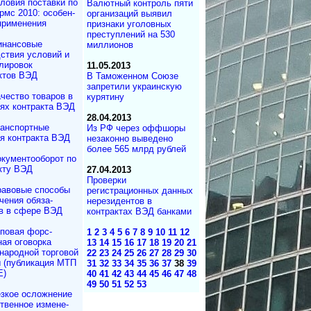
ловия поставки по
Валютный контроль пяти
рмс 2010: осо­бен­
организаций выявил
 применения
признаки уголовных
преступлений на 530
инансовые
миллионов
ствия условий и
лировок
11.05.2013
ктов ВЭД
В Таможенном Союзе
запретили украинскую
чество товаров в
курятину
ях контракта ВЭД
28.04.2013
анспортные
Из РФ через оффшоры
я контракта ВЭД
незаконно выведено
более 565 млрд рублей
кументооборот по
кту ВЭД
27.04.2013
Проверки
авовые способы
регистрационных данных
чения обяза­
нерезидентов в
в в сфере ВЭД
контрактах ВЭД банками
повая форс-
1
2
3
4
5
6
7
8
9
10
11
12
ная оговорка
13
14
15
16
17
18
19
20
21
а­род­ной торговой
22
23
24
25
26
27
28
29
30
 (публикация МТП
31
32
33
34
35
36
37
38
39
Е)
40
41
42
43
44
45
46
47
48
49
50
51
52
53
зкое осложнение
­вен­ное измене­