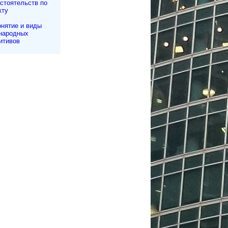
сто­ятельств по
кту
нятие и виды
народных
итивов