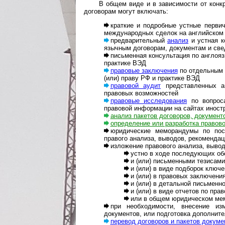
В общем виде и в зависимости от конк
договорам могут включать:
краткие и подробные устные перви
меж­ду­на­род­ных сделок на английском
предварительный
анализ
и устная к
языч­ным договорам, документам и св
письменная консультация по англоя
практике ВЭД
правовые заключения
по отдельным 
(или) праву РФ и практике ВЭД
правовой аудит
представленных ан
правовых возможностей
правовые исследования
по вопроса
правовой информации на сайтах иност
анализ пакетов договоров, документ
определение или разработка правово
юридические меморандумы по пос
правого анализа, выводов, рекомендац
изложение правового анализа, вывод
устно в ходе последующих о
и (или) письменными тезисами
и (или) в виде подборок ключ
и (или) в правовых заключени
и (или) в детальной письменн
и (или) в виде отчетов по пр
или в общем юридическом ме
при необходимости, внесение и
документов, или подготовка дополнит
перевод договоров и пакетов докуме