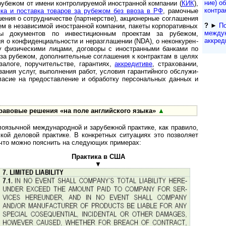
ние) об
рубежом от имени контролируемой иностранной компании (
КИК
),
контра
пка и поставка товаров за рубежом без ввоза в РФ
, рамочные
шения о сотрудничестве (партнерстве), акционерные соглашения
?
►
По
 в независимой иностранной компании, пакеты кор­по­ра­тив­ных
между
ты документов по инвестиционным проектам за рубежом,
аккред
о конфиденциальности и неразглашении (NDA), о не­кон­ку­рен­
у физическими лицами, договоры с иностранными банками по
 за рубежом, дополнительные соглашения к контрактам в целях
залоге, поручительстве, гарантиях,
аккредитиве
, страховании,
ния услуг, выполнения работ, условия гарантийного об­слу­жи­
гласие на предоставление и обработку персональных данных и
авовые решения «на поле английского языка»
▲
оязычной международной и зарубежной практике, как правило,
кой деловой практике. В конкретных ситуациях это позволяет
 что можно пояснить на следующих примерах:
Практика в США
▼