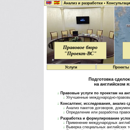
Анализ и разработки
•
Консультац
Правовое бюро
"Проект-ВС"
Услуги
Проекты
Подготовка сделок
на английском 
↓
Правовые услуги по проектам на анг
↓
Улучшенные международно-правовые 
↓
Консалтинг, исследования, анализ сд
↓
Анализ пакетов договоров, документ
↓
Определение или разработка правов
↓
Разработка и формулирование услови
↓
Применение международных английск
↓
Выверка специальных английских тер