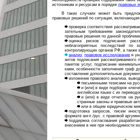
источникам и ресурсам в порядке
правовых и
В таких случаях может быть предлож
правовых решений по ситуации, включающая
проверка соответствия рассматривае
за­тель­ным требованиям законодат
правовые решения по данной проблеме
оценка рисков подписания расс
неблагоприятных последствий по 
контролирующих органов РФ, а также 
анализ
,
правовое исследование
и ук
ан­тов подписания рас­смат­ри­ва­е­мо­
пакетов услуг, подписание минимальн
ками, особенности заполнения граф д
составление дополнительные документ
изложение правового анализа, вывод
письменными тезисами на рус
и (или) в виде подборок ключ
английском языке с их переводо
и (или) в виде отчетов на р
стран­ные законы и правовые ак
или в общем юридическом мем
подготовка запросов, писем инос
формате англ./рус. с правовой аргуме
поддержка согласования разработа
внесением в нее при необходимости и