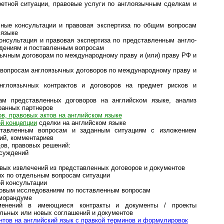
ретной ситуации, правовые услуги по англоязычным сделкам и
чные консультации и правовая экспертиза по общим вопросам
 языке
онсультация и правовая экспертиза по представленным ан­г­ло­
едениям и поставленным вопросам
зычным договорам по международному праву и (или) праву РФ и
вопросам англоязычных договоров по международному праву и
глоязычных контрактов и договоров на предмет рисков и
м представленных договоров на английском языке, анализ
ранных партнеров
ов, правовых актов на английском языке
й концепции
сделки на английском языке
тавленным вопросам и заданным ситуациям с изложением
ий, комментариев
ов, правовых решений:
бсуждений
евых извлечений из представленных договоров и документов
ях по отдельным вопросам ситуации
ой консультации
авовым исследованиям по поставленным вопросам
морандуме
зменений в имеющиеся контракты и документы / проекты
ельных или новых соглашений и документов
нтов на английский язык с правкой терминов и формулировок