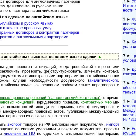
?
►
Ус
т договоров для англо­языч­ных парт­неров
Инкоте
м для кли­ента на рус­ском языке
нос­ти
ного парт­нера на анг­лий­ском языке
по сдел­кам на анг­лий­ском языке
?
►
Ф
г­лийс­ком и рус­ском языках
послед
 в каче­стве пра­во­вых ус­луг
форму
ран­ных дого­воров и конт­рактов парт­неров
контра
ак­тов с англо­языч­ными парт­нерами
?
►
Ка
услови
?
►
Тр
на английском языке как основном языке сделки
▲
услови
ы для проектов и ситуаций, когда российской стороне или
?
►
До
аключить, проверить, (ре)структурировать, изменить контракт,
контра
и до­ку­мен­та­ми с иностранными партнерами на английском языке
ожны случаи необходимости досудебного (
ана­ли­ти­чес­ко­го
,
?
►
Пр
английском языке как основном рабочем языке переговоров и
обеспе
тельст
нных правовых решений "на поле английского языка"
, с при­ме­
?
►
Ти
равовых концепций
, юридических приемов,
контрактных мер
ми­
мажор­
дных возможностей исходя из терминологии, формулировок и
Междун
й международных правовых актов, публикаций международных
палаты
нных партнеров из англоязычных стран.
№ 421
быть
экспорт
товаров из РФ англоязычным покупателям,
импорт
?
►
Ре
авщиков со своими условиями и пакетами документов, проекты
(сущест
и
лицензии на ПО
по сделкам с англоязычными партнерами,