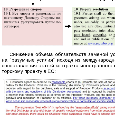
▼
Снижение объема обязательств заменой ус
на "
разумные усилия
" исходя из меж­ду­на­род­н
сопоставления статей контракта иностранного па
тор­ско­му проекту в ЕС: