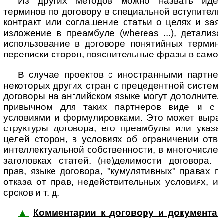
Из других методов можно назвать иде
терминов по договору в специальной вступител
контракт или соглашение статьи о целях и за
изложение в преамбуле (whereas ...), детали
использование в договоре понятийных термин
переписки сторон, пояснительные фразы в само
В случае проектов с иностранными партн
некоторых других стран с прецедентной систе
договоры на английском языке могут дополните
привычном для таких партнеров виде и с
условиями и формулировками. Это может выра
структуры договора, его преамбулы или указ
целей сторон, в условиях об ограничении отв
интеллектуальной собственности, в многочисле
заголовках статей, (не)делимости договора,
прав, языке договора, "кумулятивных" правах 
отказа от прав, недействительных условиях, 
сроков и т. д.
▲
Комментарии к договору и документам 