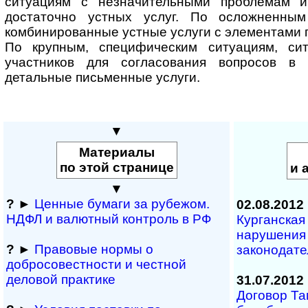
ситуациям с незначительными проблемам 
достаточно устных услуг. По осложненны
комбинированные устные услуги с элементами 
По крупным, специфическим ситуациям, си
участников для согласования вопросов в
детальные письменные услуги.
▼
Материалы
по этой странице
и 
▼
?
►
Ценные бумаги за рубежом.
02.08.2012
НДФЛ и ва­лют­ный кон­т­роль в РФ
Курганская
нарушения
?
►
Правовые нормы о
законодате
добросовестности и чест­ной
деловой практике
31.07.2012
Договор Та