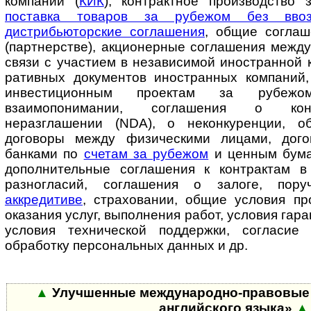
компании (
КИК
), контрактное производство
поставка товаров за рубежом без вв
дистрибьюторские соглашения
, общие соглаш
(партнерстве), акционерные соглашения межд
связи с участием в независимой иностранной к
ра­тив­ных документов иностранных компаний
инвестиционным проектам за рубеж
взаимопонимании, соглашения о кон
неразглашении (NDA), о не­кон­ку­рен­ции, 
договоры между физическими лицами, дог
банками по
счетам за рубежом
и ценным бума
дополнительные соглашения к контрактам в
разногласий, соглашения о залоге, поручи
аккредитиве
, страховании, об­щие условия п
оказания услуг, выполнения работ, условия гарант
условия технической поддержки, согласие
обработку персональных данных и др.
▲
Улучшенные международно-правовые 
английского языка»
▲