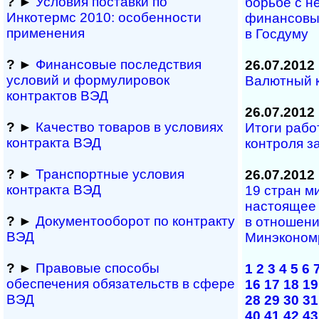
?
►
Условия поставки по
борьбе с н
Инкотермс 2010: осо­бен­нос­ти
финансовы
применения
в Госдуму
?
►
Финансовые последствия
26.07.2012
условий и формулировок
Валютный к
контрактов ВЭД
26.07.2012
?
►
Качество товаров в условиях
Итоги рабо
контракта ВЭД
контроля з
?
►
Транспортные условия
26.07.2012
контракта ВЭД
19 стран м
настоящее
?
►
Документооборот по контракту
в отношени
ВЭД
Минэконом
?
►
Правовые способы
1
2
3
4
5
6
обеспечения обяза­тельств в сфере
16
17
18
19
ВЭД
28
29
30
31
40
41
42
43