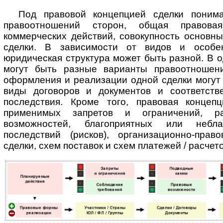
Под правовой концепцией сделки понима
правоотношений сторон, общая правова
коммерческих действий, совокупность основн
сделки. В за­ви­си­мос­ти от видов и особе
юридическая структура может быть разной. В о
могут быть разные варианты правоотношени
оформления и реализации одной сделки могут
виды договоров и документов и соответств
последствия. Кроме того, правовая концеп
применимых запретов и ограничений, раз
возможностей, благоприятных или небла
последствий (рисков), ор­га­ни­за­ци­он­но-п
сделки, схем поставок и схем платежей / расчето