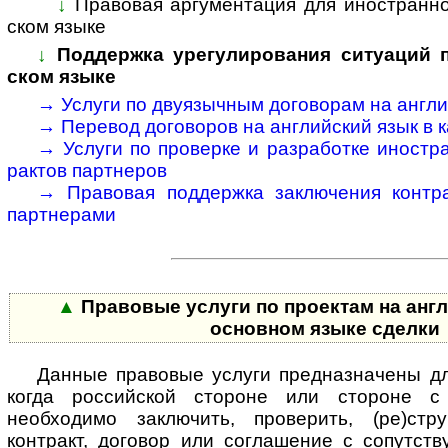
↓
Правовая аргументация для иностранног
ском языке
↓
Поддержка урегулирования ситуаций по
ском языке
→
Услуги по двуязычным договорам на анг­лий
→
Перевод договоров на анг­лий­ский язык в ка
→
Услуги по проверке и разработке ино­стра
рактов парт­неров
→
Правовая поддержка заключения конт­рак
парт­нерами
▲
Правовые услуги по проектам на англ
основном языке сделки
Данные правовые услуги предназначены дл
когда российской стороне или стороне с
необходимо заключить, проверить, (ре)стру
контракт, договор или соглашение с со­пут­ст­ву­