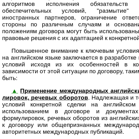
алгоритмов исполнения обязательств
обеспечительных условий, "размытие" 
иностранных партнеров, ограничение ответ
стороны по различным случаям и основан
положениям договора могут быть использован
правовые решения с их адаптацией к конкретной
Повышенное внимание к ключевым условиям
на английском языке заключается в разработке
условий исходя из их особенностей в ко
зависимости от этой ситуации по договору, так
быть:
▲
Применение международных английских 
ли­ро­вок, ре­че­вых обо­ро­тов
. Над­ле­жа­щая и 
условий конкретной сделки на английском 
использованием в договоре и документа
формулировок, речевых оборотов из английск
к договору или общепризнанных международ
авторитетных международных публикаций.