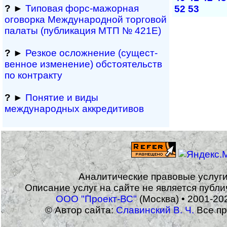
?
►
Типовая форс-мажор­ная
52
53
оговорка Междуна­род­ной торговой
палаты (публикация МТП № 421Е)
?
►
Резкое осложнение (сущест­
вен­ное измене­ние) обсто­ятельств
по контракту
?
►
Понятие и виды
международных аккредитивов
Аналитические правовые услуг
Описание услуг на сайте не является публ
ООО "Проект-ВС"
(Москва) • 2001-20
© Автор сайта:
Славинский В. Ч.
Все пр