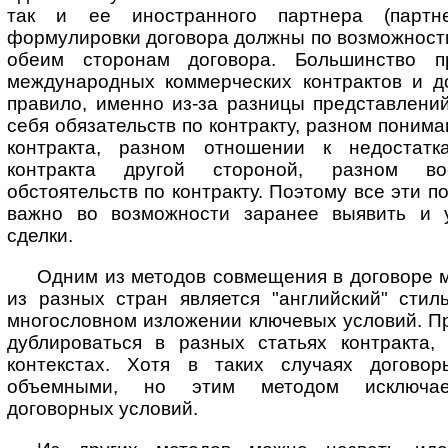
так и ее иностранного партнера (партне
формулировки договора должны по возможност
обеим сторонам договора. Большинство п
международных коммерческих контрактов и до
правило, именно из-за разницы представлени
себя обязательств по контракту, разном поним
контракта, разном отношении к недостат
контракта другой стороной, разном вос
обстоятельств по контракту. Поэтому все эти 
важно во возможности заранее выявить и у
сделки.
Одним из методов совмещения в договоре 
из разных стран является "ан­г­лий­ский" сти
многословном изложении ключевых условий. Пр
дуб­ли­ро­вать­ся в разных статьях контракта
контекстах. Хотя в таких случаях догово
объемными, но этим методом исключает
договорных условий.