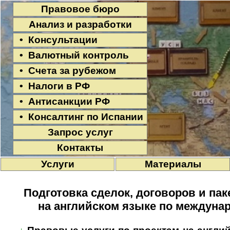
Правовое бюро
Анализ и разработки
• Консультации
• Валютный контроль
• Счета за рубежом
• Налоги в РФ
• Антисанкции РФ
• Консалтинг по Испании
Запрос услуг
Контакты
Услуги
Материалы
Подготовка сделок, договоров и па
на английском языке по междуна