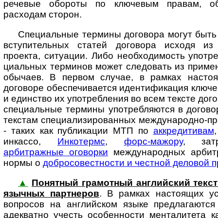
речевые обороты по клю­че­вым правам, об
расходам сторон.
Специальные термины договора могут быть
вступительных статей договора исходя из 
проекта, ситуации. Либо необходимость употре
ци­аль­ных терминов может следовать из приме
обычаев. В первом случае, в рамках насто
договоре обеспечивается идентификация ключе
и единство их употребления во всем тексте дого
специальные термины употребляются в догово
текстам специализированных международно-пр
- таких как публикации МТП по
аккредитивам
инкассо,
Инкотермс
,
форс-мажору
, за­тр
арбитражные оговорки
международных арбит
нормы о
добросовестности и честной деловой п
▲
Понятный грамотный английский текст до
языч­ных пар­т­не­ров
. В рам­ках на­с­то­я­щих
вопросов на английском языке предлагаются
адекватно учесть особенности менталитета к