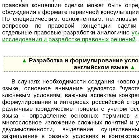
правовая концепция сделки может быть опре
обсуждения в формате первичной консультации 
По специфическим, осложненным, нетиповым
вопросов по правовой концепции сделки 
отдельные правовые разработки аналогично
ус
исследования и разработке правовых решений
.
▲
Разработка и формулирование усло
английском языке
▲
В случаях необходимости создания нового 
языке, основное внимание уделяется "чувст
ключевым условиям, важным аспектам конкрет
фор­му­ли­ро­ва­нии в интересах российской ст
различные юридические приемы с учетом осо
языка - определение основных терминов и 
многословное изложение сложных понятий и у
двусмысленности, выделение су­щес­т­вен­
закрепление в разных условиях и контекстах