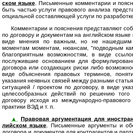
ском язы­ке
. Пись­мен­ные ком­мен­та­рии и по­яс
быть частью услуги правового анализа пред­став
опциальной составляющей услуги по разработке
Комментарии и пояснения представляют соб
по договору и документам на английском языке 
виде мнения по важным, но не нашедшим 
моментам моментам, нюансам, "подводным кам
благоприятным возможностям, в виде ссыло
послужившие основанием для формулировани
договора или создающих риски либо возможност
виде объяснения правовых терминов, понят
указания неявных связей между разными статья
ситуацией / проектом по договору, в виде ук
целесообразных действий по решению того 
договору исходя из международно-правового 
практики ВЭД и т. п.
▲
Правовая аргументация для ино­стран­но­
лий­ском язы­ке
. Пись­мен­ные ар­гу­мен­ты и 
договора и документов для контрагентов и партн