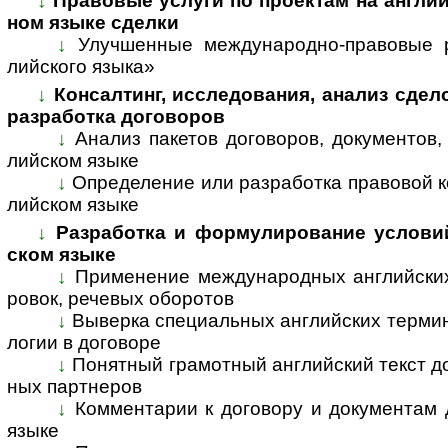
↓
Правовые услуги по проектам на англий
ном язы­ке сделки
↓
Улучшенные международно-правовые р
лийс­кого языка»
↓
Консалтинг, исследования, анализ сдел
раз­ра­ботка дого­воров
↓
Анализ пакетов договоров, документов,
лий­ском языке
↓
Определение или разработка правовой к
лий­ском языке
↓
Разработка и формулирование условий 
ском языке
↓
Применение международных английских
ро­вок, рече­вых обо­ротов
↓
Выверка специальных английских термино
ло­гии в дого­воре
↓
Понятный грамотный английский текст до
ных парт­неров
↓
Комментарии к договору и документам д
языке