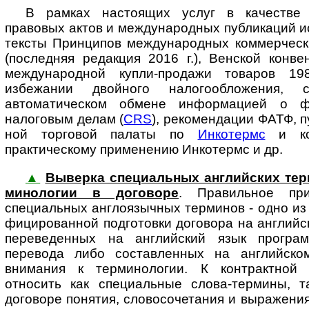
В рамках настоящих услуг в качестве
правовых актов и международных пуб­ли­ка­ций 
тексты Принципов международных коммерчес
(пос­лед­няя редакция 2016 г.), Венской кон
международной купли-продажи товаров 19
избежании двойного налогообложения,
автоматическом обмене ин­фор­ма­ци­ей о 
налоговым делам (
CRS
), рекомендации ФАТФ, п
ной тор­го­вой палаты по
Инкотермс
и ко
практическому применению Инкотермс и др.
▲
Выверка специальных английских терми
ми­но­ло­гии в до­го­во­ре
. Пра­виль­ное при
специальных англоязычных терминов - одно из 
фи­ци­ро­ван­ной подготовки договора на англий
переведенных на английский язык програм
перевода либо составленных на английско
внимания к терминологии. К контрактной 
относить как специальные слова-термины, так 
договоре понятия, словосочетания и выражения