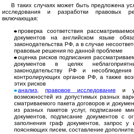
В таких случаях может быть предложена усл
исследования и разработки правовых р
включающая:
проверка соответствия рассматриваемо
документов на английском языке обя­за
законодательства РФ, а в случае несоответс
правовые решения по данной проблеме
оценка рисков подписания рассматриваем
документов в целях неблагоприят
законодательству РФ и несоблюдения
контролирующих органов РФ, а также во
этих рисков
анализ
,
правовое исследование
и ук
возможностей из допустимых разных ва­ри­
смат­ри­ва­е­мо­го пакета договоров и докум
из разных пакетов услуг, подписание м
документов, подписание документов с ого
заполнения граф документов, запрос у 
поясняющих писем, составление дополнител