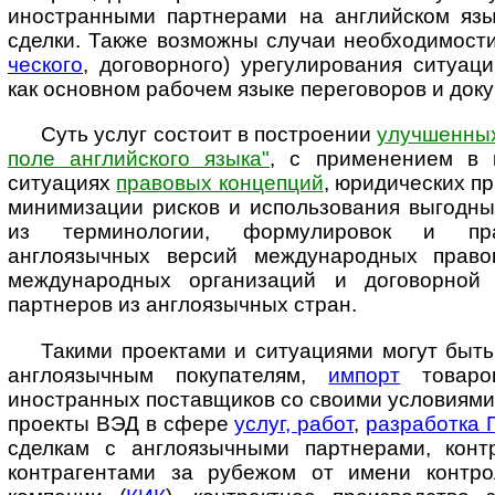
иностранными партнерами на английском язы
сделки. Также возможны случаи необходимости
чес­ко­го
, договорного) урегулирования ситуац
как основном рабочем языке переговоров и док
Суть услуг состоит в построении
улучшенных
поле английского языка"
, с при­ме­не­ни­ем 
ситуациях
правовых концепций
, юридических п
ми­ни­ми­за­ции рисков и использования выгод
из терминологии, формулировок и пра
англоязычных версий международных правов
международных ор­га­ни­за­ций и договорной
партнеров из англоязычных стран.
Такими проектами и ситуациями могут быт
англоязычным покупателям,
импорт
товаро
иностранных поставщиков со своими условиями 
проекты ВЭД в сфере
услуг, работ
,
разработка 
сделкам с англоязычными партнерами, конт
контрагентами за рубежом от имени контро