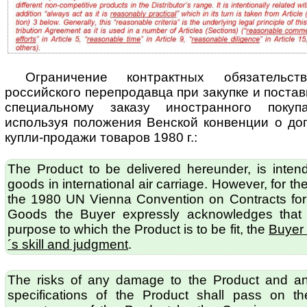
Ограничение контрактных обязательст
российского перепродавца при закупке и пос­тав
специальному заказу иностранного покуп
используя по­ло­же­ния Венской конвенции о д
купли-продажи товаров 1980 г.:
The Product to be delivered hereunder, is inten
goods in international air carriage. However, for t
the 1980 UN Vienna Convention on Contracts for t
Goods the Buyer expressly acknowledges that re
purpose to which the Product is to be fit, the
Buyer 
´s skill and judgment
.
The risks of any damage to the Product and any
specifications of the Product shall pass on t