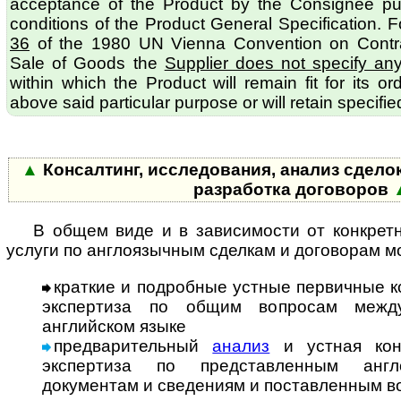
acceptance of the Product by the Consignee pu
conditions of the Product General Specification. 
36
of the 1980 UN Vienna Convention on Contract
Sale of Goods the
Supplier does not specify an
within which the Product will remain fit for its o
above said particular purpose or will retain specified
▲
Консалтинг, исследования, анализ сделок
разработка договоров
В общем виде и в зависимости от конкрет
услуги по англоязычным сделкам и договорам мо
краткие и подробные устные первичные к
экспертиза по общим вопросам меж­ду­
английском языке
предварительный
анализ
и устная кон
экспертиза по представленным ан­г­ло
документам и сведениям и поставленным в