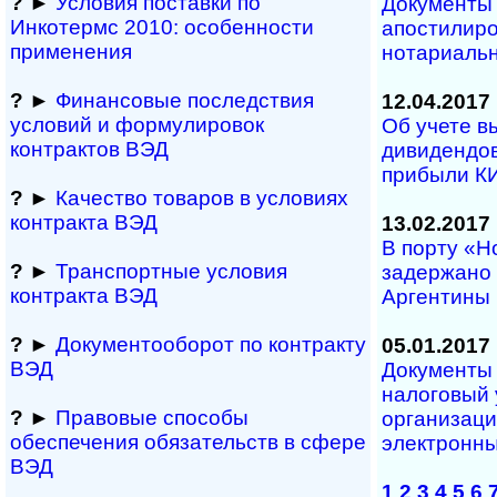
?
►
Условия поставки по
Документы 
Инкотермс 2010: осо­бен­нос­ти
апостилиро
применения
нотариальн
?
►
Финансовые последствия
12.04.2017
условий и формулировок
Об учете 
контрактов ВЭД
дивидендов
прибыли К
?
►
Качество товаров в условиях
контракта ВЭД
13.02.2017
В порту «Н
?
►
Транспортные условия
задержано 
контракта ВЭД
Аргентины
?
►
Документооборот по контракту
05.01.2017
ВЭД
Документы 
налоговый 
?
►
Правовые способы
организац
обеспечения обяза­тельств в сфере
электронны
ВЭД
1
2
3
4
5
6