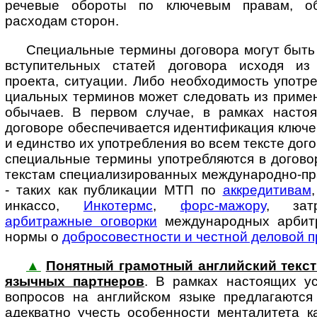
речевые обороты по клю­че­вым правам, об
расходам сторон.
Специальные термины договора могут быть
вступительных статей договора исходя из 
проекта, ситуации. Либо необходимость употре
ци­аль­ных терминов может следовать из приме
обычаев. В первом случае, в рамках насто
договоре обеспечивается идентификация ключе
и единство их употребления во всем тексте дого
специальные термины употребляются в догово
текстам специализированных международно-пр
- таких как публикации МТП по
аккредитивам
инкассо,
Инкотермс
,
форс-мажору
, за­тр
арбитражные оговорки
международных арбит
нормы о
добросовестности и честной деловой п
▲
Понятный грамотный английский текст до
языч­ных пар­т­не­ров
. В рам­ках на­с­то­я­щих
вопросов на английском языке предлагаются
адекватно учесть особенности менталитета к