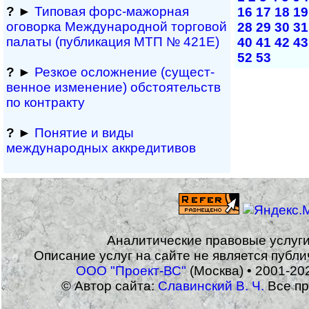
?
►
Типовая форс-мажор­ная
16
17
18
19
оговорка Междуна­род­ной торговой
28
29
30
31
палаты (публикация МТП № 421Е)
40
41
42
43
52
53
?
►
Резкое осложнение (сущест­
вен­ное измене­ние) обсто­ятельств
по контракту
?
►
Понятие и виды
международных аккредитивов
Аналитические правовые услуг
Описание услуг на сайте не является публ
ООО "Проект-ВС"
(Москва) • 2001-20
© Автор сайта:
Славинский В. Ч.
Все пр