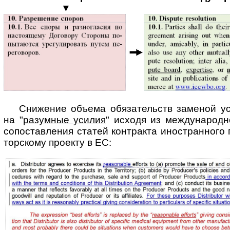
▼
Снижение объема обязательств заменой ус
на "
разумные усилия
" исходя из меж­ду­на­род­н
сопоставления статей контракта иностранного па
тор­ско­му проекту в ЕС: