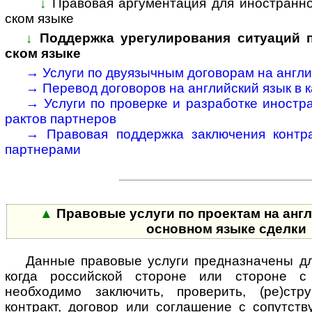
↓
Правовая аргументация для иностранног
ском языке
↓
Поддержка урегулирования ситуаций по
ском языке
→
Услуги по двуязычным договорам на анг­лий
→
Перевод договоров на анг­лий­ский язык в ка
→
Услуги по проверке и разработке ино­стра
рактов парт­неров
→
Правовая поддержка заключения конт­рак
парт­нерами
▲
Правовые услуги по проектам на англ
основном языке сделки
Данные правовые услуги предназначены дл
когда российской стороне или стороне с
необходимо заключить, проверить, (ре)стру
контракт, договор или соглашение с со­пут­ст­ву­