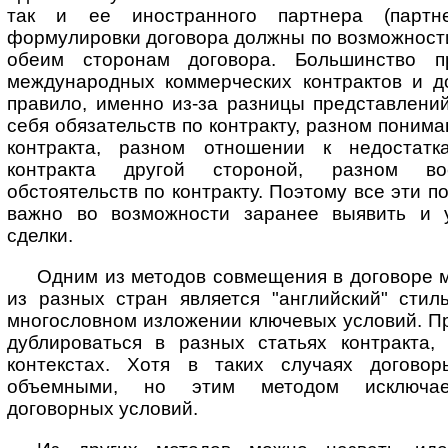
так и ее иностранного партнера (партне
формулировки договора должны по возможност
обеим сторонам договора. Большинство п
международных коммерческих контрактов и до
правило, именно из-за разницы представлени
себя обязательств по контракту, разном поним
контракта, разном отношении к недостат
контракта другой стороной, разном вос
обстоятельств по контракту. Поэтому все эти 
важно во возможности заранее выявить и у
сделки.
Одним из методов совмещения в договоре 
из разных стран является "ан­г­лий­ский" сти
многословном изложении ключевых условий. Пр
дуб­ли­ро­вать­ся в разных статьях контракта
контекстах. Хотя в таких случаях догово
объемными, но этим методом исключает
договорных условий.