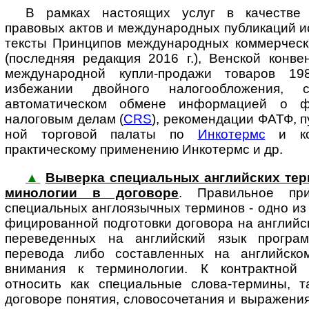
В рамках настоящих услуг в качестве
правовых актов и международных пуб­ли­ка­ций 
тексты Принципов международных коммерчес
(пос­лед­няя редакция 2016 г.), Венской кон
международной купли-продажи товаров 19
избежании двойного налогообложения,
автоматическом обмене ин­фор­ма­ци­ей о 
налоговым делам (
CRS
), рекомендации ФАТФ, п
ной тор­го­вой палаты по
Инкотермс
и ко
практическому применению Инкотермс и др.
▲
Выверка специальных английских терми
ми­но­ло­гии в до­го­во­ре
. Пра­виль­ное при
специальных англоязычных терминов - одно из 
фи­ци­ро­ван­ной подготовки договора на англий
переведенных на английский язык програм
перевода либо составленных на английско
внимания к терминологии. К контрактной 
относить как специальные слова-термины, так 
договоре понятия, словосочетания и выражения