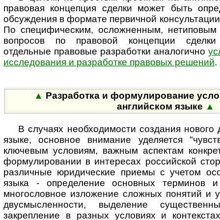
правовая концепция сделки может быть опре
обсуждения в формате первичной консультации 
По специфическим, осложненным, нетиповым
вопросов по правовой концепции сделки 
отдельные правовые разработки аналогично
ус
исследования и разработке правовых решений
.
▲
Разработка и формулирование усло
английском языке
▲
В случаях необходимости создания нового 
языке, основное внимание уделяется "чувст
ключевым условиям, важным аспектам конкрет
фор­му­ли­ро­ва­нии в интересах российской ст
различные юридические приемы с учетом осо
языка - определение основных терминов и 
многословное изложение сложных понятий и у
двусмысленности, выделение су­щес­т­вен­
закрепление в разных условиях и контекстах