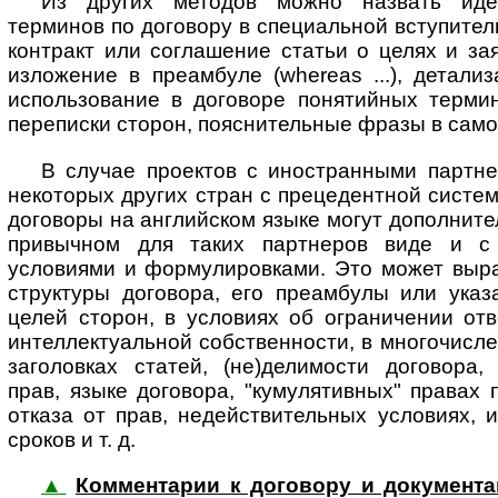
Из других методов можно назвать иде
терминов по договору в специальной вступител
контракт или соглашение статьи о целях и за
изложение в преамбуле (whereas ...), детали
использование в договоре понятийных термин
переписки сторон, пояснительные фразы в само
В случае проектов с иностранными партн
некоторых других стран с прецедентной систе
договоры на английском языке могут дополните
привычном для таких партнеров виде и с
условиями и формулировками. Это может выра
структуры договора, его преамбулы или указ
целей сторон, в условиях об ограничении отв
интеллектуальной собственности, в многочисле
заголовках статей, (не)делимости договора,
прав, языке договора, "кумулятивных" правах 
отказа от прав, недействительных условиях, 
сроков и т. д.
▲
Комментарии к договору и документам 