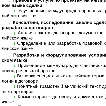
↓
Правовые услуги по проектам на англий
ном язы­ке сделки
↓
Улучшенные международно-правовые р
лийс­кого языка»
↓
Консалтинг, исследования, анализ сдел
раз­ра­ботка дого­воров
↓
Анализ пакетов договоров, документов,
лий­ском языке
↓
Определение или разработка правовой к
лий­ском языке
↓
Разработка и формулирование условий 
ском языке
↓
Применение международных английских
ро­вок, рече­вых обо­ротов
↓
Выверка специальных английских термино
ло­гии в дого­воре
↓
Понятный грамотный английский текст до
ных парт­неров
↓
Комментарии к договору и документам д
языке