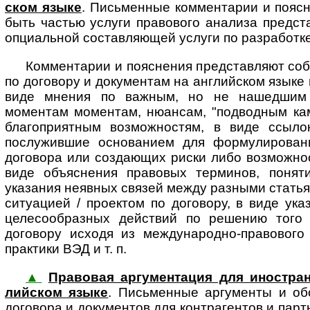
ском язы­ке
. Пись­мен­ные ком­мен­та­рии и по­яс
быть частью услуги правового анализа пред­став
опциальной составляющей услуги по разработке
Комментарии и пояснения представляют соб
по договору и документам на английском языке 
виде мнения по важным, но не нашедшим 
моментам моментам, нюансам, "подводным кам
благоприятным возможностям, в виде ссыло
послужившие основанием для формулировани
договора или создающих риски либо возможност
виде объяснения правовых терминов, понят
указания неявных связей между разными статья
ситуацией / проектом по договору, в виде ук
целесообразных действий по решению того 
договору исходя из международно-правового 
практики ВЭД и т. п.
▲
Правовая аргументация для ино­стран­но­
лий­ском язы­ке
. Пись­мен­ные ар­гу­мен­ты и 
договора и документов для контрагентов и партн