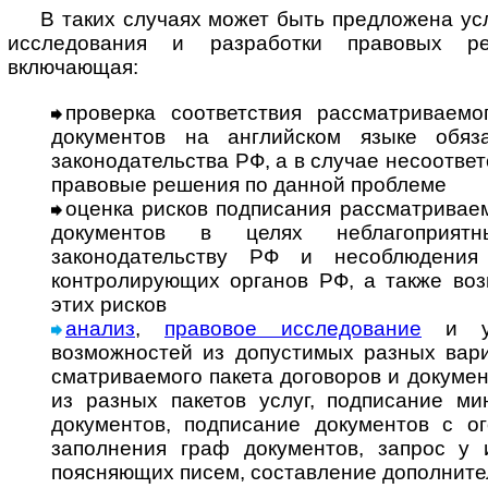
В таких случаях может быть предложена усл
исследования и разработки правовых р
включающая:
проверка соответствия рассматриваемо
документов на английском языке обя­за
законодательства РФ, а в случае несоответс
правовые решения по данной проблеме
оценка рисков подписания рассматриваем
документов в целях неблагоприят
законодательству РФ и несоблюдения
контролирующих органов РФ, а также во
этих рисков
анализ
,
правовое исследование
и ук
возможностей из допустимых разных ва­ри­
смат­ри­ва­е­мо­го пакета договоров и докум
из разных пакетов услуг, подписание м
документов, подписание документов с ого
заполнения граф документов, запрос у 
поясняющих писем, составление дополнител