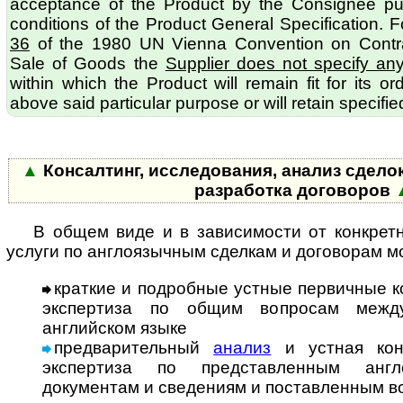
acceptance of the Product by the Consignee pu
conditions of the Product General Specification. 
36
of the 1980 UN Vienna Convention on Contract
Sale of Goods the
Supplier does not specify an
within which the Product will remain fit for its o
above said particular purpose or will retain specified
▲
Консалтинг, исследования, анализ сделок
разработка договоров
В общем виде и в зависимости от конкрет
услуги по англоязычным сделкам и договорам мо
краткие и подробные устные первичные к
экспертиза по общим вопросам меж­ду­
английском языке
предварительный
анализ
и устная кон
экспертиза по представленным ан­г­ло
документам и сведениям и поставленным в