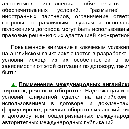
алгоритмов исполнения обязательств
обеспечительных условий, "размытие" 
иностранных партнеров, ограничение ответ
стороны по различным случаям и основан
положениям договора могут быть использован
правовые решения с их адаптацией к конкретной
Повышенное внимание к ключевым условиям
на английском языке заключается в разработке
условий исходя из их особенностей в ко
зависимости от этой ситуации по договору, так
быть:
▲
Применение международных английских 
ли­ро­вок, ре­че­вых обо­ро­тов
. Над­ле­жа­щая и 
условий конкретной сделки на английском 
использованием в договоре и документа
формулировок, речевых оборотов из английск
к договору или общепризнанных международ
авторитетных международных публикаций.