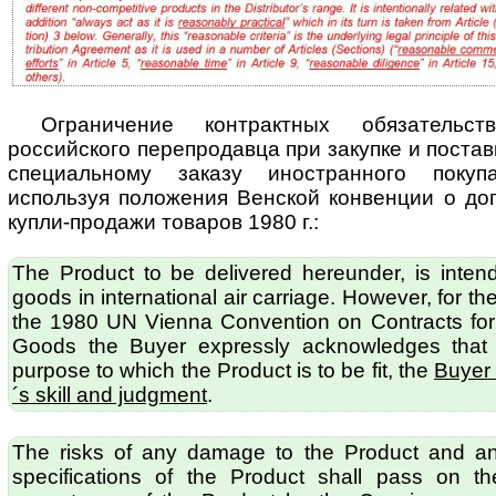
Ограничение контрактных обязательст
российского перепродавца при закупке и пос­тав
специальному заказу иностранного покуп
используя по­ло­же­ния Венской конвенции о д
купли-продажи товаров 1980 г.:
The Product to be delivered hereunder, is inten
goods in international air carriage. However, for t
the 1980 UN Vienna Convention on Contracts for t
Goods the Buyer expressly acknowledges that re
purpose to which the Product is to be fit, the
Buyer 
´s skill and judgment
.
The risks of any damage to the Product and any
specifications of the Product shall pass on t