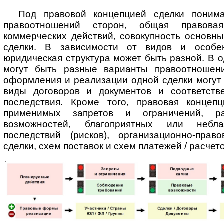
Под правовой концепцией сделки понима
правоотношений сторон, общая правова
коммерческих действий, совокупность основн
сделки. В за­ви­си­мос­ти от видов и особе
юридическая структура может быть разной. В о
могут быть разные варианты правоотношени
оформления и реализации одной сделки могут
виды договоров и документов и соответств
последствия. Кроме того, правовая концеп
применимых запретов и ограничений, раз
возможностей, благоприятных или небла
последствий (рисков), ор­га­ни­за­ци­он­но-п
сделки, схем поставок и схем платежей / расчето