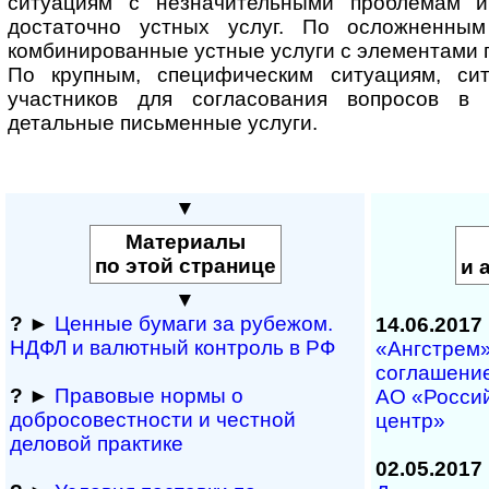
ситуациям с незначительными проблемам 
достаточно устных услуг. По осложненны
комбинированные устные услуги с элементами 
По крупным, специфическим ситуациям, си
участников для согласования вопросов в
детальные письменные услуги.
▼
Материалы
по этой странице
и 
▼
?
►
Ценные бумаги за рубежом.
14.06.2017
НДФЛ и ва­лют­ный кон­т­роль в РФ
«Ангстрем»
соглашение
?
►
Правовые нормы о
АО «Россий
добросовестности и чест­ной
центр»
деловой практике
02.05.2017