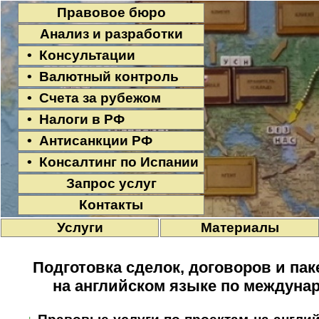
Правовое бюро
Анализ и разработки
• Консультации
• Валютный контроль
• Счета за рубежом
• Налоги в РФ
• Антисанкции РФ
• Консалтинг по Испании
Запрос услуг
Контакты
Услуги
Материалы
Подготовка сделок, договоров и па
на английском языке по междуна