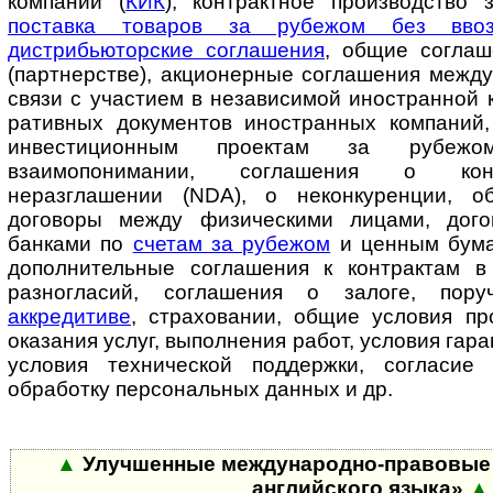
компании (
КИК
), контрактное производство
поставка товаров за рубежом без вв
дистрибьюторские соглашения
, общие соглаш
(партнерстве), акционерные соглашения межд
связи с участием в независимой иностранной к
ра­тив­ных документов иностранных компаний
инвестиционным проектам за рубеж
взаимопонимании, соглашения о кон
неразглашении (NDA), о не­кон­ку­рен­ции, 
договоры между физическими лицами, дог
банками по
счетам за рубежом
и ценным бума
дополнительные соглашения к контрактам в
разногласий, соглашения о залоге, поручи
аккредитиве
, страховании, об­щие условия п
оказания услуг, выполнения работ, условия гарант
условия технической поддержки, согласие
обработку персональных данных и др.
▲
Улучшенные международно-правовые 
английского языка»
▲