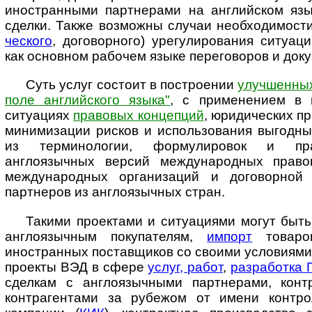
иностранными партнерами на английском язы
сделки. Также возможны случаи необходимости
чес­ко­го
, договорного) урегулирования ситуац
как основном рабочем языке переговоров и док
Суть услуг состоит в построении
улучшенных
поле английского языка"
, с при­ме­не­ни­ем 
ситуациях
правовых концепций
, юридических п
ми­ни­ми­за­ции рисков и использования выгод
из терминологии, формулировок и пра
англоязычных версий международных правов
международных ор­га­ни­за­ций и договорной
партнеров из англоязычных стран.
Такими проектами и ситуациями могут быт
англоязычным покупателям,
импорт
товаро
иностранных поставщиков со своими условиями 
проекты ВЭД в сфере
услуг, работ
,
разработка 
сделкам с англоязычными партнерами, конт
контрагентами за рубежом от имени контро