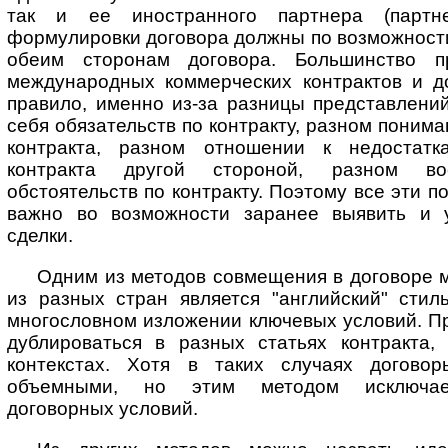
так и ее иностранного партнера (партне
формулировки договора должны по возможност
обеим сторонам договора. Большинство п
международных коммерческих контрактов и до
правило, именно из-за разницы представлени
себя обязательств по контракту, разном поним
контракта, разном отношении к недостат
контракта другой стороной, разном вос
обстоятельств по контракту. Поэтому все эти 
важно во возможности заранее выявить и у
сделки.
Одним из методов совмещения в договоре 
из разных стран является "ан­г­лий­ский" сти
многословном изложении ключевых условий. Пр
дуб­ли­ро­вать­ся в разных статьях контракта
контекстах. Хотя в таких случаях догово
объемными, но этим методом исключает
договорных условий.