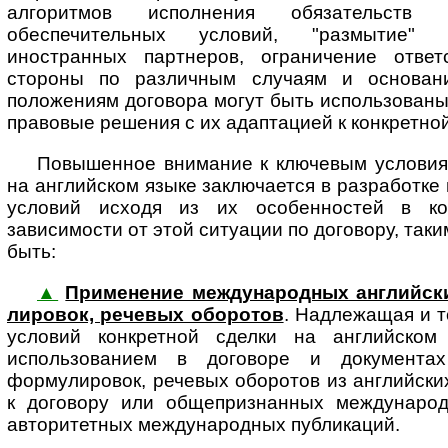
алгоритмов исполнения обязательств
обеспечительных условий, "размытие" 
иностранных партнеров, ограничение ответ
стороны по различным случаям и основан
положениям договора могут быть использован
правовые решения с их адаптацией к конкретной
Повышенное внимание к ключевым условиям
на английском языке заключается в разработке
условий исходя из их особенностей в ко
зависимости от этой ситуации по договору, так
быть:
▲
Применение международных английских 
ли­ро­вок, ре­че­вых обо­ро­тов
. Над­ле­жа­щая и 
условий конкретной сделки на английском 
использованием в договоре и документа
формулировок, речевых оборотов из английск
к договору или общепризнанных международ
авторитетных международных публикаций.