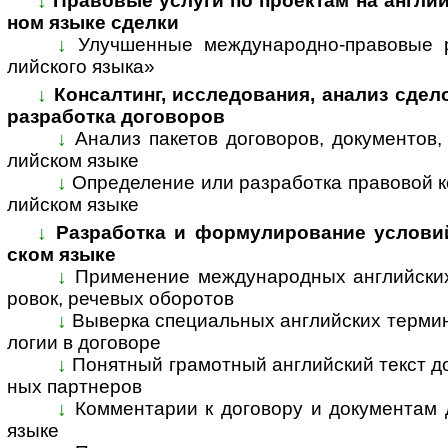
↓
Правовые услуги по проектам на англий
ном язы­ке сделки
↓
Улучшенные международно-правовые р
лийс­кого языка»
↓
Консалтинг, исследования, анализ сдел
раз­ра­ботка дого­воров
↓
Анализ пакетов договоров, документов,
лий­ском языке
↓
Определение или разработка правовой к
лий­ском языке
↓
Разработка и формулирование условий 
ском языке
↓
Применение международных английских
ро­вок, рече­вых обо­ротов
↓
Выверка специальных английских термино
ло­гии в дого­воре
↓
Понятный грамотный английский текст до
ных парт­неров
↓
Комментарии к договору и документам д
языке