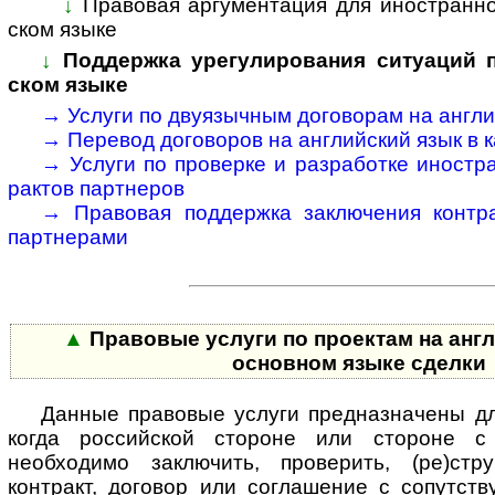
↓
Правовая аргументация для иностранног
ском языке
↓
Поддержка урегулирования ситуаций по
ском языке
→
Услуги по двуязычным договорам на анг­лий
→
Перевод договоров на анг­лий­ский язык в ка
→
Услуги по проверке и разработке ино­стра
рактов парт­неров
→
Правовая поддержка заключения конт­рак
парт­нерами
▲
Правовые услуги по проектам на англ
основном языке сделки
Данные правовые услуги предназначены дл
когда российской стороне или стороне с
необходимо заключить, проверить, (ре)стру
контракт, договор или соглашение с со­пут­ст­ву­