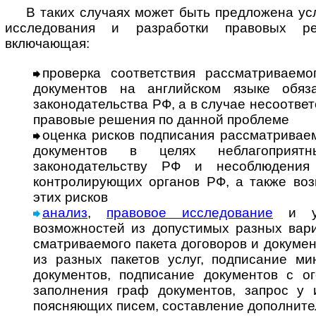
В таких случаях может быть предложена усл
исследования и разработки правовых р
включающая:
проверка соответствия рассматриваемо
документов на английском языке обя­за
законодательства РФ, а в случае несоответс
правовые решения по данной проблеме
оценка рисков подписания рассматриваем
документов в целях неблагоприят
законодательству РФ и несоблюдения
контролирующих органов РФ, а также во
этих рисков
анализ
,
правовое исследование
и ук
возможностей из допустимых разных ва­ри­
смат­ри­ва­е­мо­го пакета договоров и докум
из разных пакетов услуг, подписание м
документов, подписание документов с ого
заполнения граф документов, запрос у 
поясняющих писем, составление дополнител