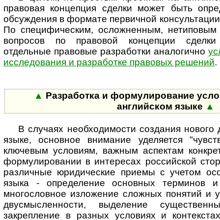
правовая концепция сделки может быть опре
обсуждения в формате первичной консультации 
По специфическим, осложненным, нетиповым
вопросов по правовой концепции сделки 
отдельные правовые разработки аналогично
ус
исследования и разработке правовых решений
.
▲
Разработка и формулирование усло
английском языке
▲
В случаях необходимости создания нового 
языке, основное внимание уделяется "чувст
ключевым условиям, важным аспектам конкрет
фор­му­ли­ро­ва­нии в интересах российской ст
различные юридические приемы с учетом осо
языка - определение основных терминов и 
многословное изложение сложных понятий и у
двусмысленности, выделение су­щес­т­вен­
закрепление в разных условиях и контекстах