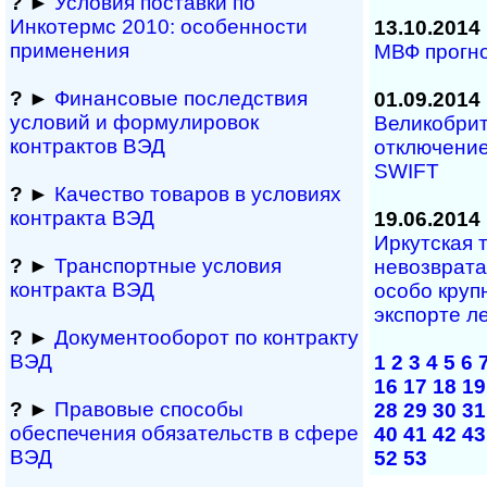
?
►
Условия поставки по
Инкотермс 2010: осо­бен­нос­ти
13.10.2014
применения
МВФ прогно
?
►
Финансовые последствия
01.09.2014
условий и формулировок
Великобрит
контрактов ВЭД
отключение
SWIFT
?
►
Качество товаров в условиях
контракта ВЭД
19.06.2014
Иркутская 
?
►
Транспортные условия
невозврата
контракта ВЭД
особо круп
экспорте л
?
►
Документооборот по контракту
ВЭД
1
2
3
4
5
6
16
17
18
19
?
►
Правовые способы
28
29
30
31
обеспечения обяза­тельств в сфере
40
41
42
43
ВЭД
52
53