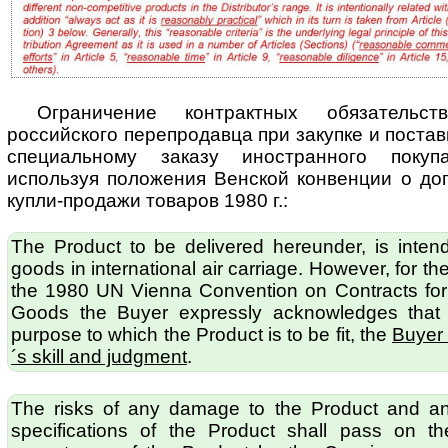
Ограничение контрактных обязательст
российского перепродавца при закупке и пос­тав
специальному заказу иностранного покуп
используя по­ло­же­ния Венской конвенции о д
купли-продажи товаров 1980 г.:
The Product to be delivered hereunder, is inten
goods in international air carriage. However, for t
the 1980 UN Vienna Convention on Contracts for t
Goods the Buyer expressly acknowledges that re
purpose to which the Product is to be fit, the
Buyer 
´s skill and judgment
.
The risks of any damage to the Product and any
specifications of the Product shall pass on t