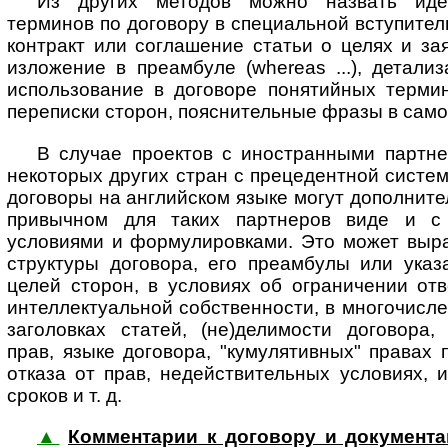
Из других методов можно назвать иде
терминов по договору в специальной вступител
контракт или соглашение статьи о целях и за
изложение в преамбуле (whereas ...), детали
использование в договоре понятийных термин
переписки сторон, пояснительные фразы в само
В случае проектов с иностранными партн
некоторых других стран с прецедентной систе
договоры на английском языке могут дополните
привычном для таких партнеров виде и с
условиями и формулировками. Это может выра
структуры договора, его преамбулы или указ
целей сторон, в условиях об ограничении отв
интеллектуальной собственности, в многочисле
заголовках статей, (не)делимости договора,
прав, языке договора, "кумулятивных" правах 
отказа от прав, недействительных условиях, 
сроков и т. д.
▲
Комментарии к договору и документам 