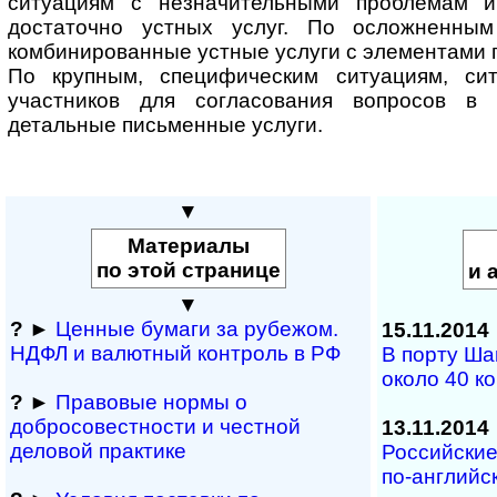
ситуациям с незначительными проблемам 
достаточно устных услуг. По осложненны
комбинированные устные услуги с элементами 
По крупным, специфическим ситуациям, си
участников для согласования вопросов в
детальные письменные услуги.
▼
Материалы
по этой странице
и 
▼
?
►
Ценные бумаги за рубежом.
15.11.2014
НДФЛ и ва­лют­ный кон­т­роль в РФ
В порту Ша
около 40 к
?
►
Правовые нормы о
добросовестности и чест­ной
13.11.2014
деловой практике
Российские
по-английс