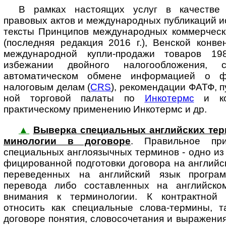
В рамках настоящих услуг в качестве
правовых актов и международных пуб­ли­ка­ций 
тексты Принципов международных коммерчес
(пос­лед­няя редакция 2016 г.), Венской кон
международной купли-продажи товаров 19
избежании двойного налогообложения,
автоматическом обмене ин­фор­ма­ци­ей о 
налоговым делам (
CRS
), рекомендации ФАТФ, п
ной тор­го­вой палаты по
Инкотермс
и ко
практическому применению Инкотермс и др.
▲
Выверка специальных английских терми
ми­но­ло­гии в до­го­во­ре
. Пра­виль­ное при
специальных англоязычных терминов - одно из 
фи­ци­ро­ван­ной подготовки договора на англий
переведенных на английский язык програм
перевода либо составленных на английско
внимания к терминологии. К контрактной 
относить как специальные слова-термины, так 
договоре понятия, словосочетания и выражения