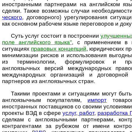
иностранными партнерами на английском язы
сделки. Также возможны случаи необходимости
чес­ко­го
, договорного) урегулирования ситуац
как основном рабочем языке переговоров и док
Суть услуг состоит в построении
улучшенных
поле английского языка"
, с при­ме­не­ни­ем 
ситуациях
правовых концепций
, юридических п
ми­ни­ми­за­ции рисков и использования выгод
из терминологии, формулировок и пра
англоязычных версий международных правов
международных ор­га­ни­за­ций и договорной
партнеров из англоязычных стран.
Такими проектами и ситуациями могут быт
англоязычным покупателям,
импорт
товаро
иностранных поставщиков со своими условиями 
проекты ВЭД в сфере
услуг, работ
,
разработка 
сделкам с англоязычными партнерами, конт
контрагентами за рубежом от имени контро