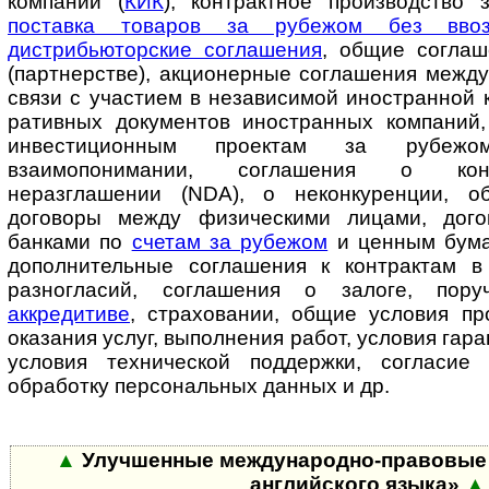
компании (
КИК
), контрактное производство
поставка товаров за рубежом без вв
дистрибьюторские соглашения
, общие соглаш
(партнерстве), акционерные соглашения межд
связи с участием в независимой иностранной к
ра­тив­ных документов иностранных компаний
инвестиционным проектам за рубеж
взаимопонимании, соглашения о кон
неразглашении (NDA), о не­кон­ку­рен­ции, 
договоры между физическими лицами, дог
банками по
счетам за рубежом
и ценным бума
дополнительные соглашения к контрактам в
разногласий, соглашения о залоге, поручи
аккредитиве
, страховании, об­щие условия п
оказания услуг, выполнения работ, условия гарант
условия технической поддержки, согласие
обработку персональных данных и др.
▲
Улучшенные международно-правовые 
английского языка»
▲