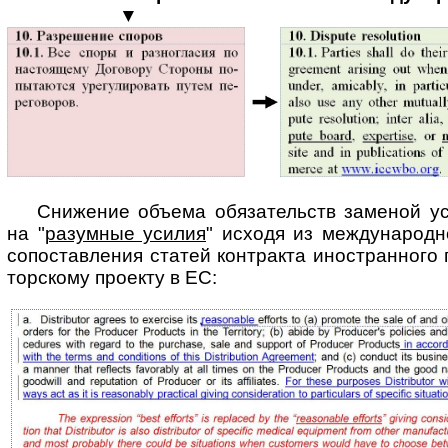
▼
Снижение объема обязательств заменой ус
на "
разумные усилия
" исходя из меж­ду­на­род­н
сопоставления статей контракта иностранного па
тор­ско­му проекту в ЕС: