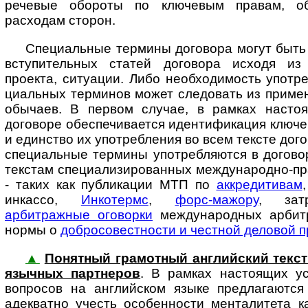
речевые обороты по клю­че­вым правам, об
расходам сторон.
Специальные термины договора могут быть
вступительных статей договора исходя из 
проекта, ситуации. Либо необходимость употре
ци­аль­ных терминов может следовать из приме
обычаев. В первом случае, в рамках насто
договоре обеспечивается идентификация ключе
и единство их употребления во всем тексте дого
специальные термины употребляются в догово
текстам специализированных международно-пр
- таких как публикации МТП по
аккредитивам
инкассо,
Инкотермс
,
форс-мажору
, за­тр
арбитражные оговорки
международных арбит
нормы о
добросовестности и честной деловой п
▲
Понятный грамотный английский текст до
языч­ных пар­т­не­ров
. В рам­ках на­с­то­я­щих
вопросов на английском языке предлагаются
адекватно учесть особенности менталитета к