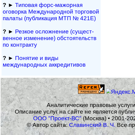
?
►
Типовая форс-мажор­ная
оговорка Междуна­род­ной торговой
палаты (публикация МТП № 421Е)
?
►
Резкое осложнение (сущест­
вен­ное измене­ние) обсто­ятельств
по контракту
?
►
Понятие и виды
международных аккредитивов
Аналитические правовые услуг
Описание услуг на сайте не является публ
ООО "Проект-ВС"
(Москва) • 2001-20
© Автор сайта:
Славинский В. Ч.
Все пр