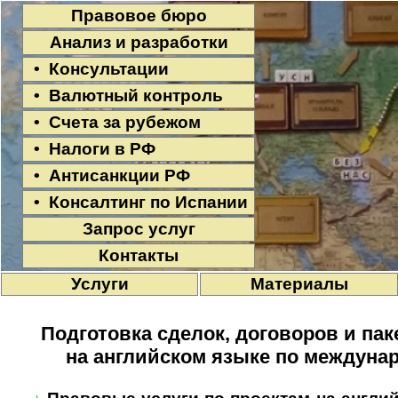
Правовое бюро
Анализ и разработки
• Консультации
• Валютный контроль
• Счета за рубежом
• Налоги в РФ
• Антисанкции РФ
• Консалтинг по Испании
Запрос услуг
Контакты
Услуги
Материалы
Подготовка сделок, договоров и па
на английском языке по междуна