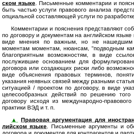
ском язы­ке
. Пись­мен­ные ком­мен­та­рии и по­яс
быть частью услуги правового анализа пред­став
опциальной составляющей услуги по разработке
Комментарии и пояснения представляют соб
по договору и документам на английском языке 
виде мнения по важным, но не нашедшим 
моментам моментам, нюансам, "подводным кам
благоприятным возможностям, в виде ссыло
послужившие основанием для формулировани
договора или создающих риски либо возможност
виде объяснения правовых терминов, понят
указания неявных связей между разными статья
ситуацией / проектом по договору, в виде ук
целесообразных действий по решению того 
договору исходя из международно-правового 
практики ВЭД и т. п.
▲
Правовая аргументация для ино­стран­но­
лий­ском язы­ке
. Пись­мен­ные ар­гу­мен­ты и 
договора и документов для контрагентов и партн