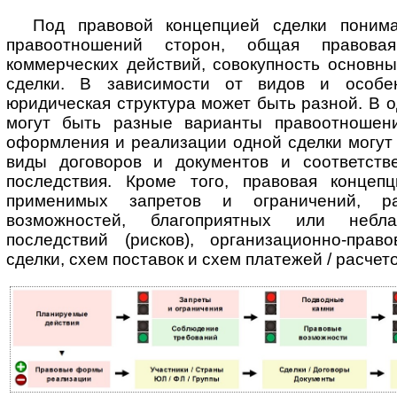
Под правовой концепцией сделки понима
правоотношений сторон, общая правова
коммерческих действий, совокупность основн
сделки. В за­ви­си­мос­ти от видов и особе
юридическая структура может быть разной. В о
могут быть разные варианты правоотношени
оформления и реализации одной сделки могут
виды договоров и документов и соответств
последствия. Кроме того, правовая концеп
применимых запретов и ограничений, раз
возможностей, благоприятных или небла
последствий (рисков), ор­га­ни­за­ци­он­но-п
сделки, схем поставок и схем платежей / расчето