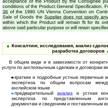
acceptance of the Product by the Consignee pu
conditions of the Product General Specification. 
36
of the 1980 UN Vienna Convention on Contract
Sale of Goods the
Supplier does not specify an
within which the Product will remain fit for its o
above said particular purpose or will retain specified
▲
Консалтинг, исследования, анализ сделок
разработка договоров
В общем виде и в зависимости от конкрет
услуги по англоязычным сделкам и договорам мо
краткие и подробные устные первичные к
экспертиза по общим вопросам меж­ду­
английском языке
предварительный
анализ
и устная кон
экспертиза по представленным ан­г­ло
документам и сведениям и поставленным в