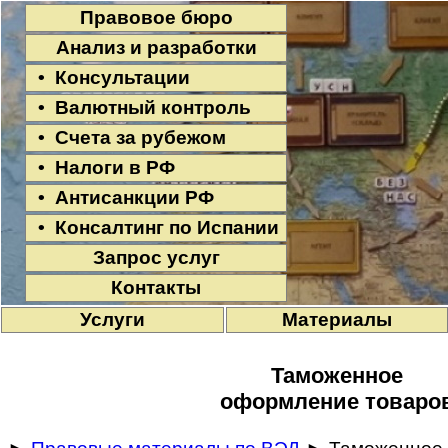
Правовое бюро
Анализ и разработки
• Консультации
• Валютный контроль
• Счета за рубежом
• Налоги в РФ
• Антисанкции РФ
• Консалтинг по Испании
Запрос услуг
Контакты
Услуги
Материалы
Таможенное
оформление товаро