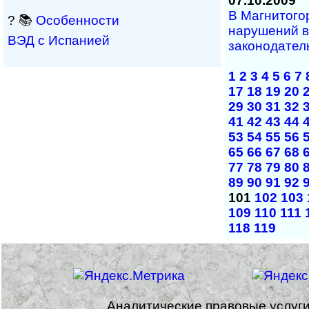
07.10.2009
В Магнитого
? 📚
Особенности
нарушений в
ВЭД с Испанией
законодател
1
2
3
4
5
6
7
17
18
19
20
29
30
31
32
41
42
43
44
53
54
55
56
65
66
67
68
77
78
79
80
89
90
91
92
101
102
103
109
110
111
118
119
Аналитические правовые услуг