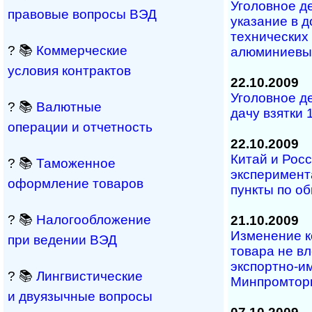
Уголовное д
правовые вопросы ВЭД
указание в д
технических
? 📚
Коммерческие
алюминиевы
условия контрактов
22.10.2009
Уголовное д
? 📚
Валютные
дачу взятки 
операции и отчетность
22.10.2009
Китай и Рос
? 📚
Таможенное
эксперимен
оформление товаров
пункты по о
? 📚
Налогообложение
21.10.2009
Изменение к
при ведении ВЭД
товара не в
экспортно-и
? 📚
Лингвистические
Минпромтор
и двуязычные вопросы