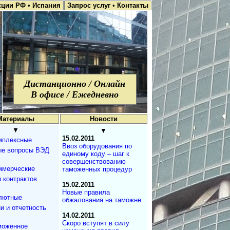
кции РФ
•
Испания
Запрос услуг
•
Контакты
Дистанционно / Онлайн
В офисе / Ежедневно
Материалы
Новости
▼
▼
15.02.2011
мплексные
Ввоз оборудования по
ые вопросы ВЭД
единому коду – шаг к
совершенствованию
ммерческие
таможенных процедур
 контрактов
15.02.2011
Новые правила
лютные
обжалования на таможне
и и отчетность
14.02.2011
Скоро вступят в силу
моженное