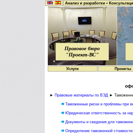
Анализ и разработки
•
Консультац
Правовое бюро
"Проект-ВС"
Услуги
Проекты
офо
►
Правовые материалы по ВЭД
► Таможенно
Таможенные риски и проблемы при 
Юридическая ответственность за на
Документы и сведения для таможенн
Определение таможенной стоимости 