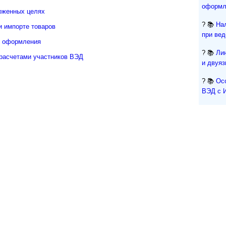
оформл
оженных целях
? 📚
На
и импорте товаров
при ве
о оформления
? 📚
Ли
расчетами участников ВЭД
и двуя
? 📚
Ос
ВЭД с 