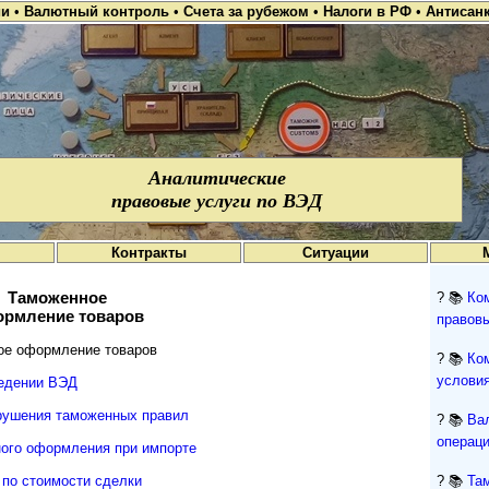
ии
•
Валютный контроль
•
Счета за рубежом
•
Налоги в РФ
•
Антисан
Аналитические
правовые услуги по ВЭД
Контракты
Ситуации
Таможенное
? 📚
Ко
рмление товаров
правов
е оформление товаров
? 📚
Ко
условия
ведении ВЭД
рушения таможенных правил
? 📚
Ва
операци
ого оформления при импорте
по стоимости сделки
? 📚
Та