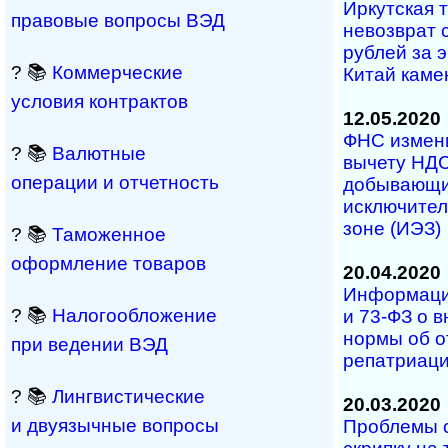
Иркутская 
правовые вопросы ВЭД
невозврат 
рублей за 
? 📚
Коммерческие
Китай каме
условия контрактов
12.05.2020
ФНС измени
? 📚
Валютные
вычету НДС
операции и отчетность
добывающи
исключител
зоне (ИЭЗ)
? 📚
Таможенное
оформление товаров
20.04.2020
Информаци
? 📚
Налогообложение
и 73-ФЗ о 
нормы об о
при ведении ВЭД
репатриац
? 📚
Лингвистические
20.03.2020
и двуязычные вопросы
Проблемы с