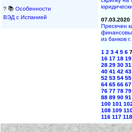
скрипку на
юридически
? 📚
Особенности
ВЭД с Испанией
07.03.2020
Пресечен к
финансовых
из банков г
1
2
3
4
5
6
16
17
18
19
28
29
30
31
40
41
42
43
52
53
54
55
64
65
66
67
76
77
78
79
88
89
90
91
100
101
10
108
109
11
116
117
11