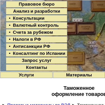
Правовое бюро
Анализ и разработки
• Консультации
• Валютный контроль
• Счета за рубежом
• Налоги в РФ
• Антисанкции РФ
• Консалтинг по Испании
Запрос услуг
Контакты
Услуги
Материалы
Таможенное
оформление товаро