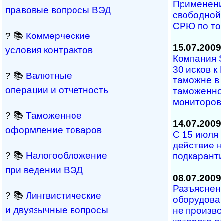
Применени
правовые вопросы ВЭД
свободной
СРЮ по то
? 📚
Коммерческие
15.07.2009
условия контрактов
Компания 
30 исков 
? 📚
Валютные
таможне в 
операции и отчетность
таможенно
мониторов
? 📚
Таможенное
14.07.2009
оформление товаров
С 15 июля 
действие 
? 📚
Налогообложение
подкарант
при ведении ВЭД
08.07.2009
Разъяснен
? 📚
Лингвистические
оборудова
и двуязычные вопросы
не произво