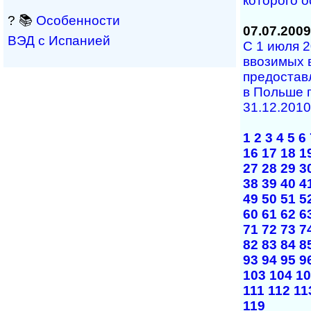
которого 
? 📚
Особенности
07.07.2009
ВЭД с Испанией
С 1 июля 2
ввозимых 
предоставл
в Польше 
31.12.2010 
1
2
3
4
5
6
16
17
18
1
27
28
29
3
38
39
40
4
49
50
51
5
60
61
62
6
71
72
73
7
82
83
84
8
93
94
95
9
103
104
10
111
112
11
119