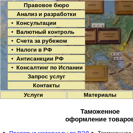
Правовое бюро
Анализ и разработки
• Консультации
• Валютный контроль
• Счета за рубежом
• Налоги в РФ
• Антисанкции РФ
• Консалтинг по Испании
Запрос услуг
Контакты
Услуги
Материалы
Таможенное
оформление товаро