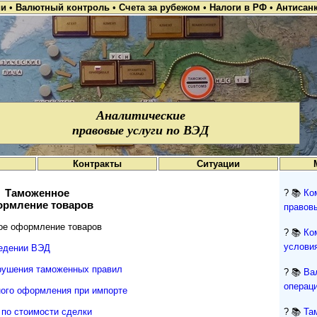
ии
•
Валютный контроль
•
Счета за рубежом
•
Налоги в РФ
•
Антисан
Аналитические
правовые услуги по ВЭД
Контракты
Ситуации
Таможенное
? 📚
Ко
рмление товаров
правов
е оформление товаров
? 📚
Ко
условия
ведении ВЭД
рушения таможенных правил
? 📚
Ва
операци
ого оформления при импорте
по стоимости сделки
? 📚
Та