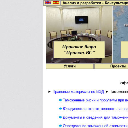
Анализ и разработки
•
Консультац
Правовое бюро
"Проект-ВС"
Услуги
Проекты
офо
►
Правовые материалы по ВЭД
► Таможенно
Таможенные риски и проблемы при 
Юридическая ответственность за на
Документы и сведения для таможенн
Определение таможенной стоимости 