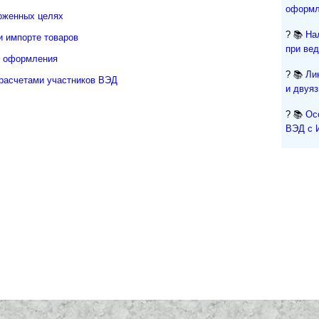
оформл
оженных целях
? 📚
На
и импорте товаров
при ве
о оформления
? 📚
Ли
расчетами участников ВЭД
и двуя
? 📚
Ос
ВЭД с 