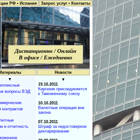
кции РФ
•
Испания
Запрос услуг
•
Контакты
Дистанционно / Онлайн
В офисе / Ежедневно
Материалы
Новости
▼
▼
19.10.2011
мплексные
Киргизия присоединяется
ые вопросы ВЭД
к Таможенному союзу
ммерческие
10.10.2011
Валютные операции вне
 контрактов
закона
лютные
07.10.2011
и и отчетность
Штраф за недостоверное
декларирование
моженное