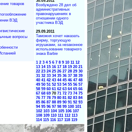
30.09.2011
ение товаров
Возбуждено 28 дел об
административных
правонарушениях в
логообложение
отношении одного
дении ВЭД
участника ВЭД
нгвистические
29.09.2011
Таможня хочет наказать
зычные вопросы
фирму, торгующую
игрушками, за незаконное
обенности
использование товарного
Испанией
знака Barbie
1
2
3
4
5
6
7
8
9
10
11
12
13
14
15
16
17
18
19
20
21
22
23
24
25
26
27
28
29
30
31
32
33
34
35
36
37
38
39
40
41
42
43
44
45
46
47
48
49
50
51
52
53
54
55
56
57
58
59
60
61
62
63
64
65
66
67
68
69
70
71
72
73
74
75
76
77
78
79
80
81
82
83
84
85
86
87
88
89
90
91
92
93
94
95
96
97
98
99
100
101
102
103
104
105
106
107
108
109
110
111
112
113
114
115
116
117
118
119