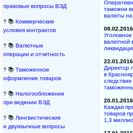
Оперативн
правовые вопросы ВЭД
таможни в
валюты на 
? 📚
Коммерческие
08.02.2016
условия контрактов
Уголовное
валютной 
? 📚
Валютные
ликвидаци
операции и отчетность
22.01.2016
Директор 
? 📚
Таможенное
в Краснояр
оформление товаров
следствие
таможенны
? 📚
Налогообложение
20.01.2016
при ведении ВЭД
Каждая пр
товаров п
? 📚
Лингвистические
1,3 милли
и двуязычные вопросы