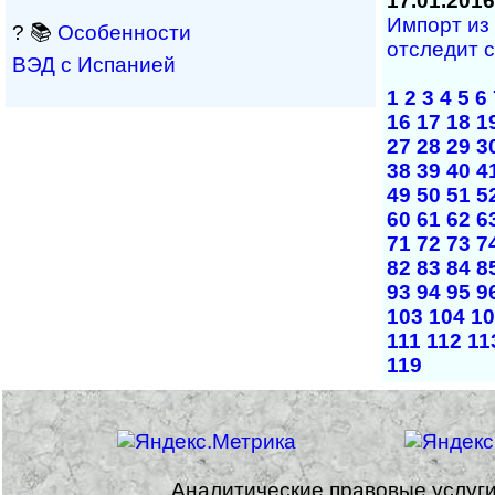
17.01.2016
Импорт из
? 📚
Особенности
отследит 
ВЭД с Испанией
1
2
3
4
5
6
16
17
18
1
27
28
29
3
38
39
40
4
49
50
51
5
60
61
62
6
71
72
73
7
82
83
84
8
93
94
95
9
103
104
10
111
112
11
119
Аналитические правовые услуг