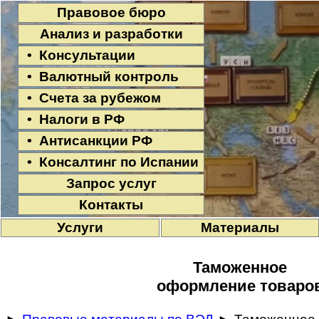
Правовое бюро
Анализ и разработки
• Консультации
• Валютный контроль
• Счета за рубежом
• Налоги в РФ
• Антисанкции РФ
• Консалтинг по Испании
Запрос услуг
Контакты
Услуги
Материалы
Таможенное
оформление товаро