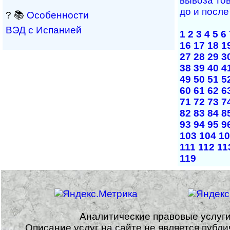
вывоза то
до и после
? 📚
Особенности
ВЭД с Испанией
1
2
3
4
5
6
16
17
18
1
27
28
29
3
38
39
40
4
49
50
51
5
60
61
62
6
71
72
73
7
82
83
84
8
93
94
95
9
103
104
10
111
112
11
119
Аналитические правовые услуг
Описание услуг на сайте не является публ