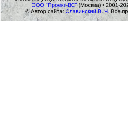
ООО "Проект-ВС"
(Москва) • 2001-20
© Автор сайта:
Славинский В. Ч.
Все пр