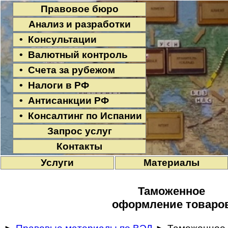
Правовое бюро
Анализ и разработки
• Консультации
• Валютный контроль
• Счета за рубежом
• Налоги в РФ
• Антисанкции РФ
• Консалтинг по Испании
Запрос услуг
Контакты
Услуги
Материалы
Таможенное
оформление товаро