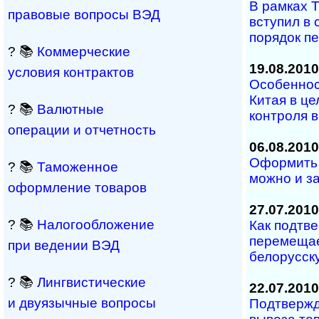
В рамках 
правовые вопросы ВЭД
вступил в
порядок п
? 📚
Коммерческие
19.08.2010
условия контрактов
Особеннос
Китая в ц
? 📚
Валютные
контроля 
операции и отчетность
06.08.2010
Оформить 
? 📚
Таможенное
можно и з
оформление товаров
27.07.2010
? 📚
Налогообложение
Как подтве
перемещае
при ведении ВЭД
белорусск
? 📚
Лингвистические
22.07.2010
и двуязычные вопросы
Подтвержд